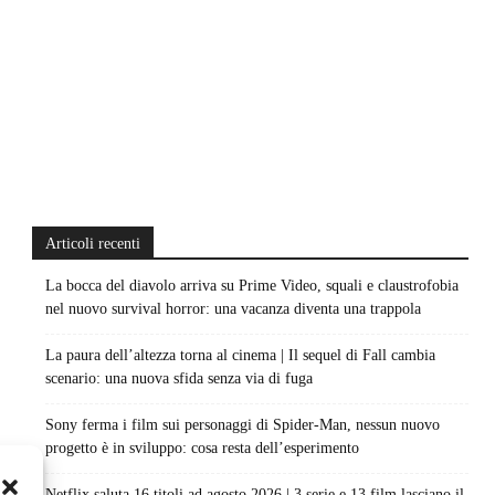
Articoli recenti
La bocca del diavolo arriva su Prime Video, squali e claustrofobia
nel nuovo survival horror: una vacanza diventa una trappola
La paura dell’altezza torna al cinema | Il sequel di Fall cambia
scenario: una nuova sfida senza via di fuga
Sony ferma i film sui personaggi di Spider-Man, nessun nuovo
progetto è in sviluppo: cosa resta dell’esperimento
Netflix saluta 16 titoli ad agosto 2026 | 3 serie e 13 film lasciano il