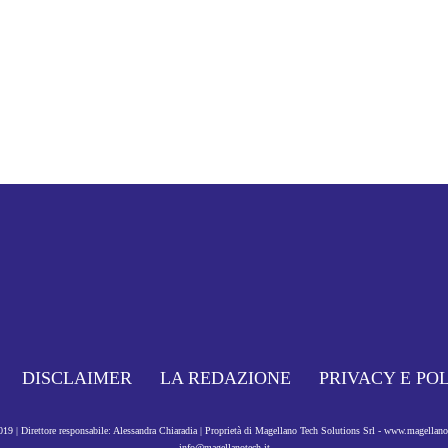
DISCLAIMER
LA REDAZIONE
PRIVACY E PO
9 | Direttore responsabile: Alessandra Chiaradia | Proprietà di Magellano Tech Solutions Srl - www.magellan
info@magellanotech.it