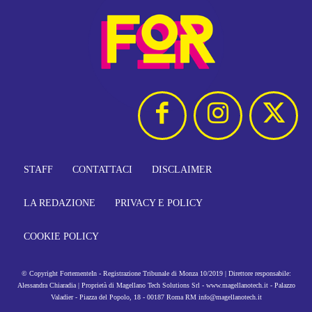
STAFF
CONTATTACI
DISCLAIMER
LA REDAZIONE
PRIVACY E POLICY
COOKIE POLICY
© Copyright FortementeIn - Registrazione Tribunale di Monza 10/2019 | Direttore responsabile:
Alessandra Chiaradia | Proprietà di Magellano Tech Solutions Srl - www.magellanotech.it - Palazzo
Valadier - Piazza del Popolo, 18 - 00187 Roma RM info@magellanotech.it