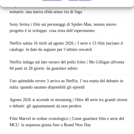
La paura dell’altezza torna al cinema | Il sequel di Fall cambia
scenario: una nuova sfida senza via di fuga
Sony ferma i film sui personaggi di Spider-Man, nessun nuovo
progetto è in sviluppo: cosa resta dell’esperimento
Netflix saluta 16 titoli ad agosto 2026 | 3 serie e 13 film lasciano il
catalogo: le date da segnare per l’ultimo rewatch
Netflix indaga sul lato oscuro del pollo fritto | Mo Gilligan affronta
84 pasti in 28 giorni: da guardare subito
Uno splendido errore 3 arriva su Netflix, l’ora esatta del debutto in
italia: quando saranno disponibili gli episodi
Agosto 2026 si accende in streaming | Oltre 40 serie tra grandi ritorni
e debutti: gli appuntamenti da non perdere
Film Marvel in ordine cronologico | Come guardare film e serie del
MCU: la sequenza giusta fino a Brand New Day