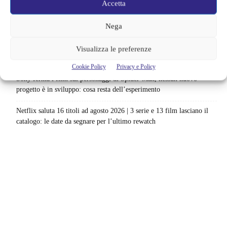
Accetta
La bocca del diavolo arriva su Prime Video, squali e claustrofobia nel
nuovo survival horror: una vacanza diventa una trappola
Nega
La paura dell’altezza torna al cinema | Il sequel di Fall cambia
Visualizza le preferenze
scenario: una nuova sfida senza via di fuga
Cookie Policy
Privacy e Policy
Sony ferma i film sui personaggi di Spider-Man, nessun nuovo
progetto è in sviluppo: cosa resta dell’esperimento
Netflix saluta 16 titoli ad agosto 2026 | 3 serie e 13 film lasciano il
catalogo: le date da segnare per l’ultimo rewatch