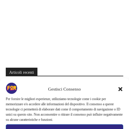
Articoli recenti
Sky e NOW svelano le uscite di agosto 2026 | Serie, film e
Gestisci Consenso
documentari in arrivo: i titoli da non perdere
Per fornire le migliori esperienze, utilizziamo tecnologie come i cookie per
Spider-Man: Brand New Day riapre una vecchia ferita | Il finale
memorizzare e/o accedere alle informazioni del dispositivo. Il consenso a queste
alimenta una nuova teoria: il dettaglio che coinvolge i due più amati
tecnologie ci permetterà di elaborare dati come il comportamento di navigazione o ID
unici su questo sito. Non acconsentire o ritirare il consenso può influire negativamente
Barbie 2 rischia di saltare | Warner Bros. ha pochi mesi per trovare un
su alcune caratteristiche e funzioni.
accordo: il dubbio che divide Hollywood