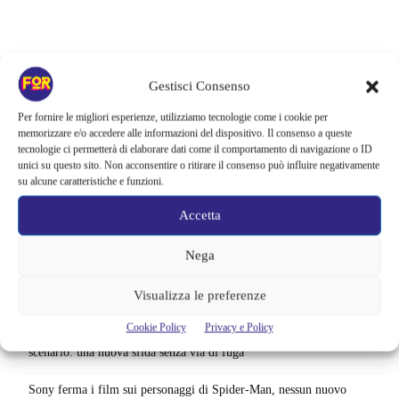
Gestisci Consenso
Per fornire le migliori esperienze, utilizziamo tecnologie come i cookie per
memorizzare e/o accedere alle informazioni del dispositivo. Il consenso a queste
tecnologie ci permetterà di elaborare dati come il comportamento di navigazione o ID
unici su questo sito. Non acconsentire o ritirare il consenso può influire negativamente
su alcune caratteristiche e funzioni.
Accetta
Articoli recenti
Nega
La bocca del diavolo arriva su Prime Video, squali e claustrofobia nel
Visualizza le preferenze
nuovo survival horror: una vacanza diventa una trappola
Cookie Policy
Privacy e Policy
La paura dell’altezza torna al cinema | Il sequel di Fall cambia
scenario: una nuova sfida senza via di fuga
Sony ferma i film sui personaggi di Spider-Man, nessun nuovo