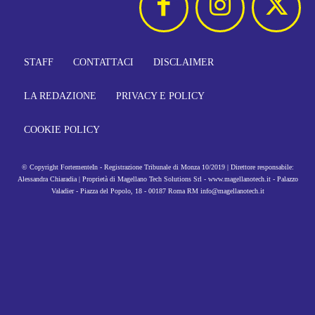
STAFF
CONTATTACI
DISCLAIMER
LA REDAZIONE
PRIVACY E POLICY
COOKIE POLICY
© Copyright FortementeIn - Registrazione Tribunale di Monza 10/2019 | Direttore responsabile:
Alessandra Chiaradia | Proprietà di Magellano Tech Solutions Srl - www.magellanotech.it - Palazzo
Valadier - Piazza del Popolo, 18 - 00187 Roma RM info@magellanotech.it