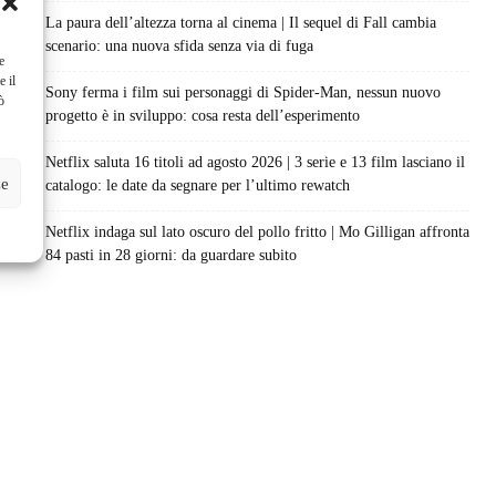
La paura dell’altezza torna al cinema | Il sequel di Fall cambia
scenario: una nuova sfida senza via di fuga
e
e il
Sony ferma i film sui personaggi di Spider-Man, nessun nuovo
ò
progetto è in sviluppo: cosa resta dell’esperimento
Netflix saluta 16 titoli ad agosto 2026 | 3 serie e 13 film lasciano il
ze
catalogo: le date da segnare per l’ultimo rewatch
Netflix indaga sul lato oscuro del pollo fritto | Mo Gilligan affronta
84 pasti in 28 giorni: da guardare subito