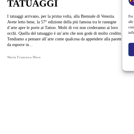
TATUAGGI
I tatuaggi arrivano, per la prima volta, alla Biennale di Venezia.
Per 
alle
Avete letto bene, la 57° edizione della più famosa tra le rassegne
com
d’arte apre le porte ai Tattoo. Molti di voi non crederanno ai loro
infl
occhi. Quella del tatuaggio è un’arte che non gode di molto credito.
Tendiamo a pensare all’arte come qualcosa da appendere alla parete o
da esporre in...
Maria Francesca Moro