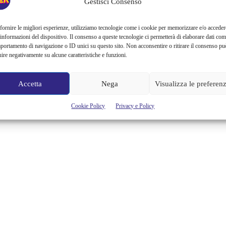
ANNI DI CARRIERA
Gestisci Consenso
The New Pittan Tattoo apre ufficialmente i battenti il prossimo 25
fornire le migliori esperienze, utilizziamo tecnologie come i cookie per memorizzare e/o acceder
 informazioni del dispositivo. Il consenso a queste tecnologie ci permetterà di elaborare dati com
maggio in via Vetere 10, zona Ticinese, con uno speciale opening
portamento di navigazione o ID unici su questo sito. Non acconsentire o ritirare il consenso pu
party a partire dalle ore 19 dedicato non solo agli appassionati del
uire negativamente su alcune caratteristiche e funzioni.
genere ma a tutti coloro che vogliono scoprire quella che è ormai una
vera e propria forma d'arte, naturalmente da indossare! Il padrone di
casa, Claudio Pittan,...
Accetta
Nega
Visualizza le preferen
Alessandra Chiaradia
Cookie Policy
Privacy e Policy