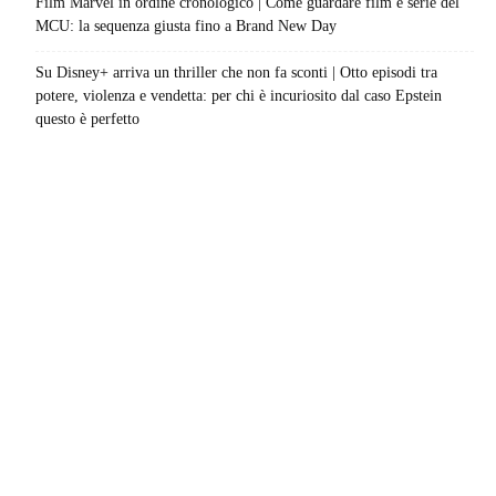
Film Marvel in ordine cronologico | Come guardare film e serie del
MCU: la sequenza giusta fino a Brand New Day
Su Disney+ arriva un thriller che non fa sconti | Otto episodi tra
potere, violenza e vendetta: per chi è incuriosito dal caso Epstein
questo è perfetto