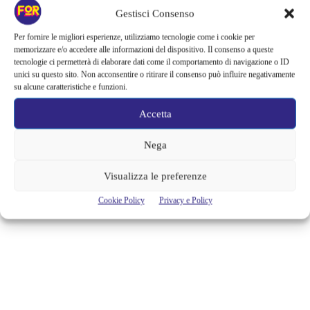
Gestisci Consenso
I 70 ANNI DEL PICCOLO TEATRO
Per fornire le migliori esperienze, utilizziamo tecnologie come i cookie per
DI MILANO
memorizzare e/o accedere alle informazioni del dispositivo. Il consenso a queste
tecnologie ci permetterà di elaborare dati come il comportamento di navigazione o ID
Il 14 maggio Il Piccolo Teatro di Milano compie 70 anni. Era il 14
unici su questo sito. Non acconsentire o ritirare il consenso può influire negativamente
maggio 1947 quando, in una Milano che aveva fatto della cultura lo
su alcune caratteristiche e funzioni.
strumento della rinascita postbellica, apriva questo grande Teatro.
Strehler e Paolo Grassi lo vollero Teatro D’Arte per tutti, non “una
Accetta
decorosa sopravvivenza di abitudini mondane o un astratto omaggio alla
cultura, ma un luogo di...
Nega
Cristina Canci
Visualizza le preferenze
Cookie Policy
Privacy e Policy