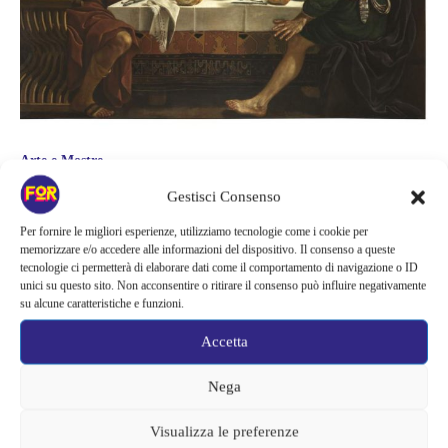
Arte e Mostre
LA MOSTRA EMOZIONE
Gestisci Consenso
BAROCCA. IL GUERCINO A CENTO
Per fornire le migliori esperienze, utilizziamo tecnologie come i cookie per
memorizzare e/o accedere alle informazioni del dispositivo. Il consenso a queste
ORA È ANCHE VIRTUALE
tecnologie ci permetterà di elaborare dati come il comportamento di navigazione o ID
unici su questo sito. Non acconsentire o ritirare il consenso può influire negativamente
In questi momenti di grande difficoltà, l'amministrazione di Cento non
su alcune caratteristiche e funzioni.
dimentica la cultura e ha appena lanciato il progetto di visita virtuale
della mostra Emozione Barocca. Il Guercino a Cento. “Se vogliamo che
Accetta
Guercino venga considerato alla pari dei grandi artisti mondiali, non
potevamo non catapultare la mostra “Emozione barocca. Il Guercino a
Nega
Cento” nella realtà virtuale”, commenta l’Assessore alla...
Visualizza le preferenze
Alessandra Chiaradia