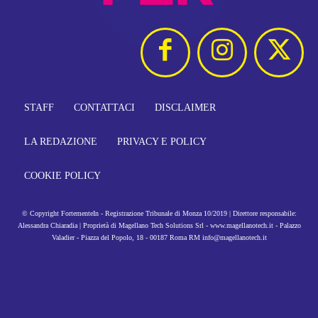
STAFF
CONTATTACI
DISCLAIMER
LA REDAZIONE
PRIVACY E POLICY
COOKIE POLICY
© Copyright FortementeIn - Registrazione Tribunale di Monza 10/2019 | Direttore responsabile:
Alessandra Chiaradia | Proprietà di Magellano Tech Solutions Srl - www.magellanotech.it - Palazzo
Valadier - Piazza del Popolo, 18 - 00187 Roma RM info@magellanotech.it