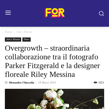
Home
Arte e Mostre
Arte e Mostre
News
Overgrowth – straordinaria
collaborazione tra il fotografo
Parker Fitzgerald e la designer
floreale Riley Messina
Di
Alessandra Chiaradia
-
18 Marzo 2014
1021