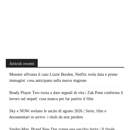
Articoli recenti
Monster affronta il caso Lizzie Borden, Netflix svela data e prime
immagini: cosa anticipano sulla nuova stagione
Ready Player Two torna a dare segnali di vita | Zak Penn conferma il
lavoro sul sequel: cosa manca per far partire il film
Sky e NOW svelano le uscite di agosto 2026 | Serie, film e
documentari in arrivo: i titoli da non perdere
Spider-Man: Brand New Day riapre una vecchia ferita | Il finale