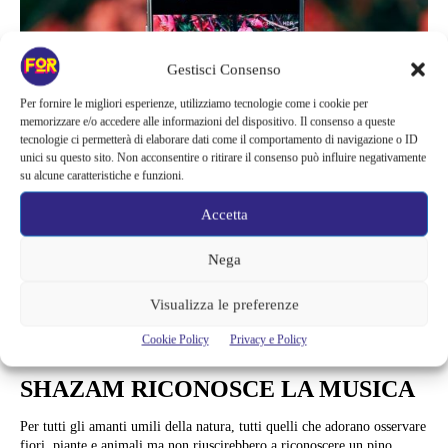
Gestisci Consenso
Per fornire le migliori esperienze, utilizziamo tecnologie come i cookie per
memorizzare e/o accedere alle informazioni del dispositivo. Il consenso a queste
tecnologie ci permetterà di elaborare dati come il comportamento di navigazione o ID
unici su questo sito. Non acconsentire o ritirare il consenso può influire negativamente
su alcune caratteristiche e funzioni.
Accetta
Nega
News
Visualizza le preferenze
SEEK È L’APP PER RICONOSCERE
Cookie Policy
Privacy e Policy
PIANTE E ANIMALI COME
SHAZAM RICONOSCE LA MUSICA
Per tutti gli amanti umili della natura, tutti quelli che adorano osservare
fiori, piante e animali ma non riuscirebbero a riconoscere un pino