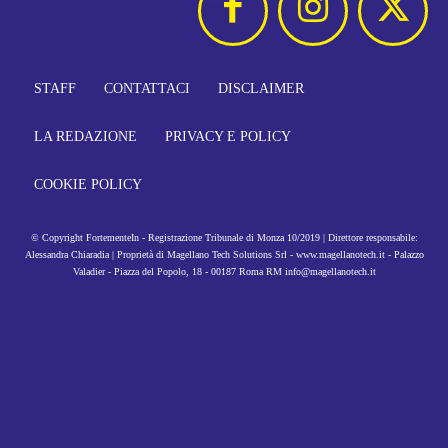
STAFF
CONTATTACI
DISCLAIMER
LA REDAZIONE
PRIVACY E POLICY
COOKIE POLICY
© Copyright FortementeIn - Registrazione Tribunale di Monza 10/2019 | Direttore responsabile:
Alessandra Chiaradia | Proprietà di Magellano Tech Solutions Srl - www.magellanotech.it - Palazzo
Valadier - Piazza del Popolo, 18 - 00187 Roma RM info@magellanotech.it