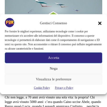
Gestisci Consenso
Per fornire le migliori esperienze, utilizziamo tecnologie come i cookie per
memorizzare e/o accedere alle informazioni del dispositivo. Il consenso a queste
tecnologie ci permetterà di elaborare dati come il comportamento di navigazione o ID
unici su questo sito. Non acconsentire o ritirare il consenso può influire negativamente
su alcune caratteristiche e funzioni.
Accetta
Libri
Nega
TIMREADING E LA FORMULA
Visualizza le preferenze
“ALL YOU CAN READ” CHE
AMERAI
Cookie Policy
Privacy e Policy
Chi non legge, a 70 anni avrà vissuto una sola vita: la propria! Chi
legge avrà vissuto 5000 anni: c’era quando Caino uccise Abele, quando
Renzo sposò Lucia, quando Leopardi ammirava l’infinito… perché la