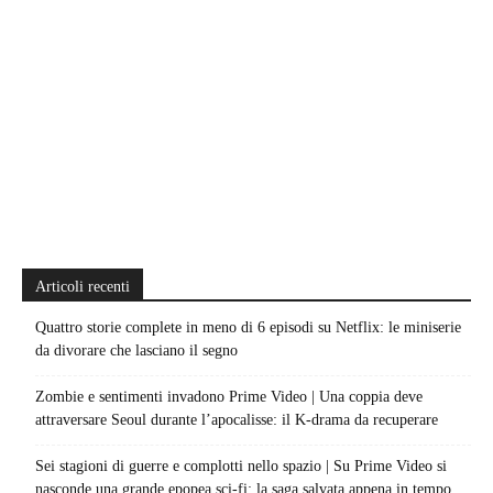
Articoli recenti
Quattro storie complete in meno di 6 episodi su Netflix: le miniserie
da divorare che lasciano il segno
Zombie e sentimenti invadono Prime Video | Una coppia deve
attraversare Seoul durante l’apocalisse: il K-drama da recuperare
Sei stagioni di guerre e complotti nello spazio | Su Prime Video si
nasconde una grande epopea sci-fi: la saga salvata appena in tempo