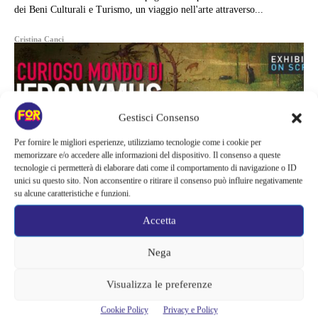
dei Beni Culturali e Turismo, un viaggio nell'arte attraverso...
Cristina Canci
Gestisci Consenso
Per fornire le migliori esperienze, utilizziamo tecnologie come i cookie per
memorizzare e/o accedere alle informazioni del dispositivo. Il consenso a queste
tecnologie ci permetterà di elaborare dati come il comportamento di navigazione o ID
unici su questo sito. Non acconsentire o ritirare il consenso può influire negativamente
su alcune caratteristiche e funzioni.
Accetta
Nega
Arte e Mostre
Visualizza le preferenze
IL CURIOSO MONDO DI
Cookie Policy
Privacy e Policy
HIERONYMUS BOSCH: IL FILM