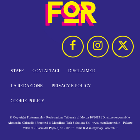
STAFF
CONTATTACI
DISCLAIMER
LA REDAZIONE
PRIVACY E POLICY
COOKIE POLICY
© Copyright FortementeIn - Registrazione Tribunale di Monza 10/2019 | Direttore responsabile:
Alessandra Chiaradia | Proprietà di Magellano Tech Solutions Srl - www.magellanotech.it - Palazzo
Valadier - Piazza del Popolo, 18 - 00187 Roma RM info@magellanotech.it