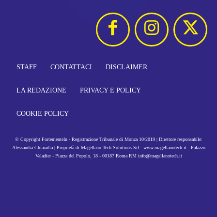
STAFF
CONTATTACI
DISCLAIMER
LA REDAZIONE
PRIVACY E POLICY
COOKIE POLICY
© Copyright FortementeIn - Registrazione Tribunale di Monza 10/2019 | Direttore responsabile:
Alessandra Chiaradia | Proprietà di Magellano Tech Solutions Srl - www.magellanotech.it - Palazzo
Valadier - Piazza del Popolo, 18 - 00187 Roma RM info@magellanotech.it