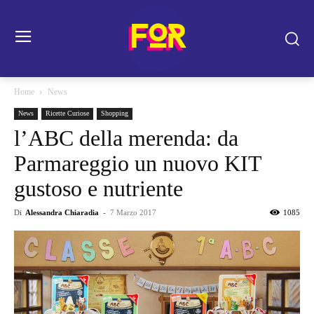
Home
News
News
Ricette Curiose
Shopping
l’ABC della merenda: da
Parmareggio un nuovo KIT
gustoso e nutriente
Di
Alessandra Chiaradia
-
7 Marzo 2017
1085