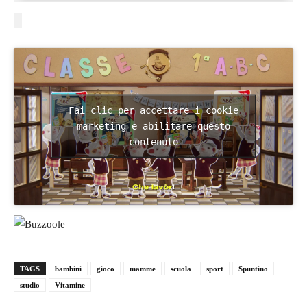
Fai clic per accettare i cookie
marketing e abilitare questo
contenuto
TAGS
bambini
gioco
mamme
scuola
sport
Spuntino
studio
Vitamine