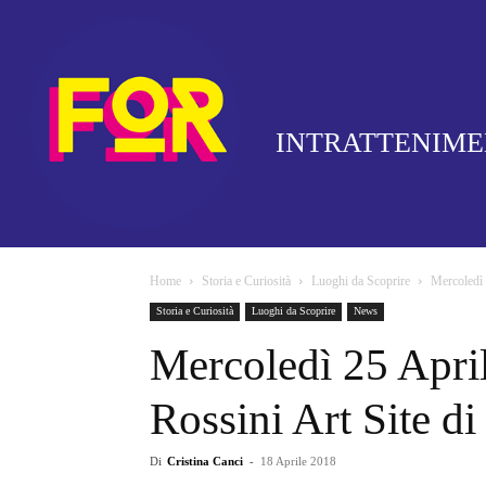
INTRATTENIM
Home
Storia e Curiosità
Luoghi da Scoprire
Mercoledì 
Storia e Curiosità
Luoghi da Scoprire
News
Mercoledì 25 April
Rossini Art Site di
Di
Cristina Canci
-
18 Aprile 2018