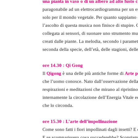
una pianta in vaso o di un albero ad alto fusto 
paragonabile ad un elettrocardiogramma per un es
solo per il mondo vegetale. Per quanto sappiamo
l’ascolto di questa musica non finisce di stupire. 
collegata ai sensori, di suonare uno strumento mus
creati dalle piante. La melodia, secondo i paramet
seconda della specie, dell’età, delle stagioni, dell
ore 14.30 : Qi Gong
Il
Qigong
è una delle più antiche forme di
Arte p
che l’uomo conosce. Nato dall’osservazione della 
respirazioni e meditazioni che mirano al ripristino
internamente la circolazione dell’Energia Vitale 
che lo circonda.
ore 15.30 : L’arte dell’impollinazione
Come sono fatti i fiori impollinati dagli insetti? E
E se scomparissero cosa succederebbe? Scopriamo