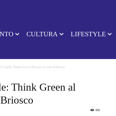
ENTO
CULTURA
LIFESTYLE
25 Aprile: Think Green al Rossini Art Site di Briosco
e: Think Green al
 Briosco
496