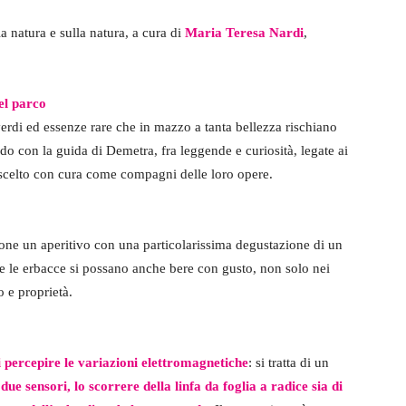
a natura e sulla natura, a cura di
Maria Teresa Nardi
,
el parco
rdi ed essenze rare che in mazzo a tanta bellezza rischiano
o con la guida di Demetra, fra leggende e curiosità, legate ai
o scelto con cura come compagni delle loro opere.
ne un aperitivo con una particolarissima degustazione di un
me le erbacce si possano anche bere con gusto, non solo nei
o e proprietà.
 percepire le variazioni elettromagnetiche
: si tratta di un
ue sensori, lo scorrere della linfa da foglia a radice sia di