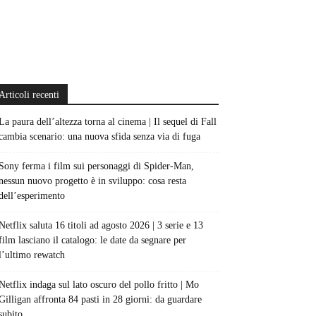
Articoli recenti
La paura dell’altezza torna al cinema | Il sequel di Fall
cambia scenario: una nuova sfida senza via di fuga
Sony ferma i film sui personaggi di Spider-Man,
nessun nuovo progetto è in sviluppo: cosa resta
dell’esperimento
Netflix saluta 16 titoli ad agosto 2026 | 3 serie e 13
film lasciano il catalogo: le date da segnare per
l’ultimo rewatch
Netflix indaga sul lato oscuro del pollo fritto | Mo
Gilligan affronta 84 pasti in 28 giorni: da guardare
subito