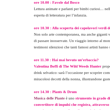
ore 10.00 : Favole dal Bosco
Lettura animate e parlanti per bimbi curiosi… nell
esperta di letteratura per l’infanzia.
ore 10.30 : Alla scoperta dei capolavori verdi d
Non solo arte contemporanea, ma anche giganti ve
di passare inosservate. Un viaggio intorno al mond
testimoni silenziosi che tanti famosi artisti hann
ore 11.30 : Hai mai bevuto un’erbaccia?
Valentina Boffi di The Wild Weeds Hunter
propo
drink selvatico: sarà l’occasione per scoprire co
miracolosi decotti della nonna, illustrandone gust
ore 14.30 : Plants & Drum
Musica delle Piante
è uno
strumento in grado di
convertitore di impulsi che registra, attraverso d