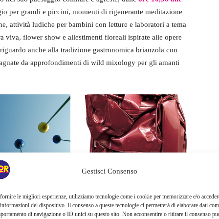
ggio per grandi e piccini, momenti di rigenerante meditazione
e, attività ludiche per bambini con letture e laboratori a tema
a viva, flower show e allestimenti floreali ispirate alle opere
 riguardo anche alla tradizione gastronomica brianzola con
gnate da approfondimenti di wild mixology per gli amanti
Gestisci Consenso
fornire le migliori esperienze, utilizziamo tecnologie come i cookie per memorizzare e/o acceder
 informazioni del dispositivo. Il consenso a queste tecnologie ci permetterà di elaborare dati com
z Sthaeler ©Rossini Art Site
portamento di navigazione o ID unici su questo sito. Non acconsentire o ritirare il consenso pu