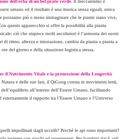
come dell’erba di un bel prato verde
. Il meccanismo è
sere umano ed il risultato è una musica senza eguali, unica
 e possiamo più o meno immaginare che le piante siano vive,
Con questo apparecchio si offre la possibilità alla pianta
icale: ciò che stupisce molti ascoltatori è l’armonia dei suoni
ri di ritmo, altezza e intonazione, cambia da pianta a pianta a
e ore del giorno e della situazione logistica stessa.
er il Nutrimento Vitale e la promozione della Longevità
Natura e delle sue fasi, il QiGong consta in movimenti lenti,
 dell’equilibrio all’interno dell’Essere Umano, facilitando
ed esternamente il rapporto tra l’Essere Umano e l’Universo
 quelli impollinati dagli uccelli? Perché le api sono importanti?
lo insieme con giochi ed esperimenti. Per bambini dai 6 agli