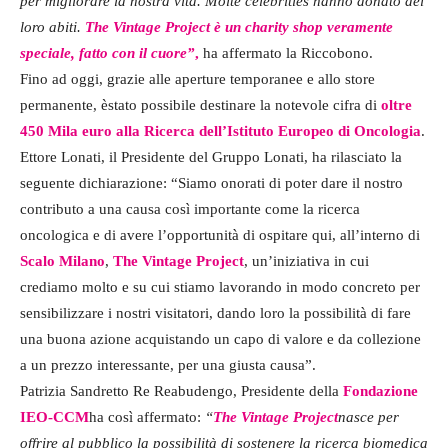
per migliorare la nostra vita. Molte celebrities hanno donato dei
loro abiti.
The Vintage Project
è un charity shop veramente
speciale, fatto con il cuore”
,
ha affermato la Riccobono.
Fino ad oggi, grazie alle aperture temporanee e allo store
permanente, èstato possibile destinare la notevole cifra di
oltre
450 Mila euro alla Ricerca dell’
Istituto Europeo di Oncologia
.
Ettore Lonati, il Presidente del Gruppo Lonati, ha rilasciato la
seguente dichiarazione: “Siamo onorati di poter dare il nostro
contributo a una causa così importante come la ricerca
oncologica e di avere l’opportunità di ospitare qui, all’interno di
Scalo Milano
,
The Vintage Project
, un’iniziativa in cui
crediamo molto e su cui stiamo lavorando in modo concreto per
sensibilizzare i nostri visitatori, dando loro la possibilità di fare
una buona azione acquistando un capo di valore e da collezione
a un prezzo interessante, per una giusta causa”.
Patrizia Sandretto Re Reabudengo, Presidente della
Fondazione
IEO-CCM
ha così affermato:
“
The Vintage Project
nasce per
offrire al pubblico la possibilità di sostenere la ricerca biomedica