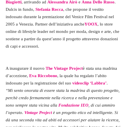
Biagiotti
, arrivando ad
Alessandra Airò
e
Anna Dello Russo
.
Dulcis in fundo,
Stefania Rocca
, che propone il vestito
indossato durante la premiazione del Venice Film Festival nel
2005 a Venezia. Partner dell’iniziativa anche
YOOX
, lo store
online di lifestyle leader nel mondo per moda, design e arte, che
sostiene a partire da quest’anno il progetto attraverso donazioni
di capi e accessori.
A inaugurare il nuovo
The Vintage Project
è stata una madrina
d’accezione,
Eva Riccobono
, la quale ha regalato l’abito
indossato per la registrazione del suo
videoclip ‘Labbra’
.
“Mi sento onorata di essere stata la madrina di questo progetto,
perchè credo fermamente nella ricerca e nella prevenzione e
sono sempre stata vicina alla
Fondazione IEO
, di cui ammiro
l’operato.
Vintage Project
è un progetto etico ed intelligente. Si
dà una seconda vita ad abiti ed accessori per aiutare la ricerca,