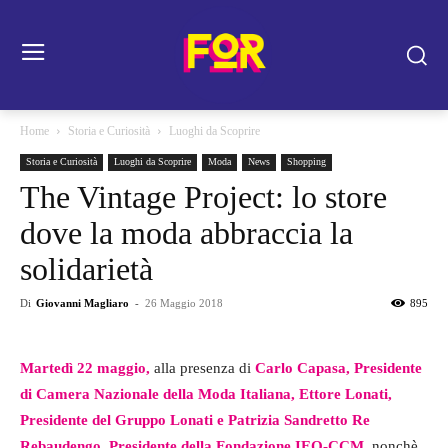
Home
Storia e Curiosità
Luoghi da Scoprire
Storia e Curiosità
Luoghi da Scoprire
Moda
News
Shopping
The Vintage Project: lo store
dove la moda abbraccia la
solidarietà
Di
Giovanni Magliaro
-
26 Maggio 2018
895
Martedì 22 maggio,
alla presenza di
Carlo Capasa, Presidente
di
Camera Nazionale della Moda Italiana
, Ettore Lonati,
Presidente del Gruppo Lonati e Patrizia Sandretto Re
Rebaudengo, Presidente della
Fondazione IEO-CCM
,
nonchè