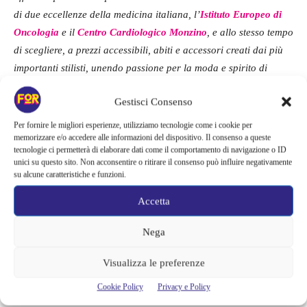
di due eccellenze della medicina italiana, l’
Istituto Europeo di
Oncologia
e il
Centro Cardiologico Monzino
, e allo stesso tempo
di scegliere, a prezzi accessibili, abiti e accessori creati dai più
importanti stilisti, unendo passione per la moda e spirito di
solidarietà. Il nostro grazie va oggi agli stilisti che hanno aderito
Gestisci Consenso
con entusiasmo al nostro progetto, agli influencer che ci hanno
creduto, e a tutti coloro che qui a Scalo Milano si lasceranno
Per fornire le migliori esperienze, utilizziamo tecnologie come i cookie per
memorizzare e/o accedere alle informazioni del dispositivo. Il consenso a queste
rapire dal fascino dello shopping solidale”.
tecnologie ci permetterà di elaborare dati come il comportamento di navigazione o ID
unici su questo sito. Non acconsentire o ritirare il consenso può influire negativamente
su alcune caratteristiche e funzioni.
Dulcis in fundo,
Carlo Capasa, Presidente di
Camera
Accetta
Nazionale della Moda Italiana
,
ha dichiarato:
“Tanti importanti
brand della moda italiana hanno partecipato al progetto
The
Nega
Vintage Project
, lodevole iniziativa per finanziare la ricerca
Visualizza le preferenze
medica. Si tratta ancora una volta di una testimonianza concreta
della volontà di fare sistema attorno a dei valori condivisi da
Cookie Policy
Privacy e Policy
tutti i protagonisti del Made in Italy”.