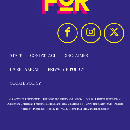
STAFF
CONTATTACI
DISCLAIMER
LA REDAZIONE
PRIVACY E POLICY
COOKIE POLICY
© Copyright FortementeIn - Registrazione Tribunale di Monza 10/2019 | Direttore responsabile:
Alessandra Chiaradia | Proprietà di Magellano Tech Solutions Srl - www.magellanotech.it - Palazzo
Valadier - Piazza del Popolo, 18 - 00187 Roma RM info@magellanotech.it