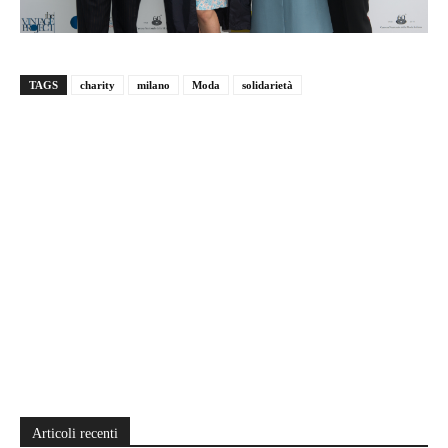
TAGS
charity
milano
Moda
solidarietà
Articoli recenti