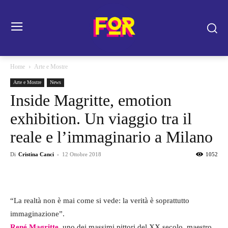
Home
Arte e Mostre
Arte e Mostre
News
Inside Magritte, emotion
exhibition. Un viaggio tra il
reale e l’immaginario a Milano
Di
Cristina Canci
-
12 Ottobre 2018
1052
“La realtà non è mai come si vede: la verità è soprattutto
immaginazione”.
René Magritte
, uno dei massimi pittori del XX secolo, maestro