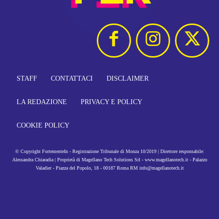
STAFF
CONTATTACI
DISCLAIMER
LA REDAZIONE
PRIVACY E POLICY
COOKIE POLICY
© Copyright FortementeIn - Registrazione Tribunale di Monza 10/2019 | Direttore responsabile:
Alessandra Chiaradia | Proprietà di Magellano Tech Solutions Srl - www.magellanotech.it - Palazzo
Valadier - Piazza del Popolo, 18 - 00187 Roma RM info@magellanotech.it