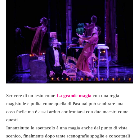
Scrivere di un testo come
La grande magia
con una regia
magistrale e pulita come quella di Pasqual può sembrare una
cosa facile ma è assai arduo confrontarsi con due maestri come
questi.
Innanzitutto lo spettacolo è una magia anche dal punto di vista
scenico, finalmente dopo tante scenografie spoglie e concettuali