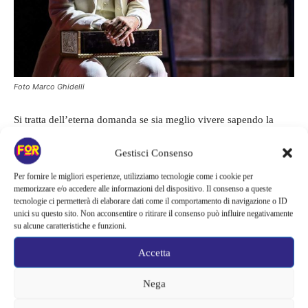
Foto Marco Ghidelli
Si tratta dell’eterna domanda se sia meglio vivere sapendo la
verità di certe cose o se un po’ di menzogna aiuta a sopportare
Gestisci Consenso
meglio certe tragiche verità. Con
La grande magia
ci si diverte,
ci si emoziona ma si lascia anche il teatro con una profonda
Per fornire le migliori esperienze, utilizziamo tecnologie come i cookie per
memorizzare e/o accedere alle informazioni del dispositivo. Il consenso a queste
tristezza e ci dispiace per la fine del povero Di Spelta e per la
tecnologie ci permetterà di elaborare dati come il comportamento di navigazione o ID
moglie che in pratica viene ripudiata e per lo stesso Marvuglia al
unici su questo sito. Non acconsentire o ritirare il consenso può influire negativamente
su alcune caratteristiche e funzioni.
quale il gioco è sfuggito di mano.
Accetta
Nega