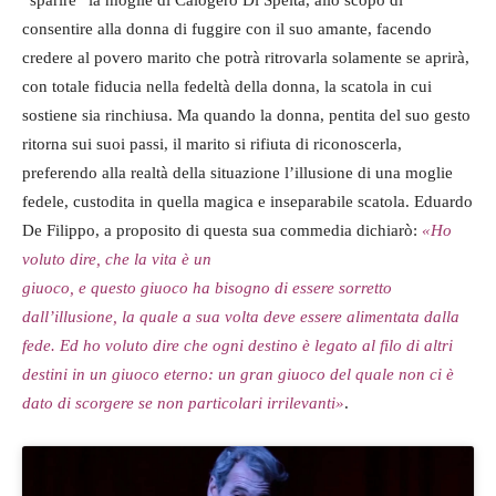
“sparire” la moglie di Calogero Di Spelta, allo scopo di
consentire alla donna di fuggire con il suo amante, facendo
credere al povero marito che potrà ritrovarla solamente se aprirà,
con totale fiducia nella fedeltà della donna, la scatola in cui
sostiene sia rinchiusa. Ma quando la donna, pentita del suo gesto
ritorna sui suoi passi, il marito si rifiuta di riconoscerla,
preferendo alla realtà della situazione l’illusione di una moglie
fedele, custodita in quella magica e inseparabile scatola. Eduardo
De Filippo, a proposito di questa sua commedia dichiarò:
«Ho
voluto dire, che la vita è un
giuoco, e questo giuoco ha bisogno di essere sorretto
dall’illusione, la quale a sua volta deve essere alimentata dalla
fede. Ed ho voluto dire che ogni destino è legato al filo di altri
destini in un giuoco eterno: un gran giuoco del quale non ci è
dato di scorgere se non particolari irrilevanti»
.