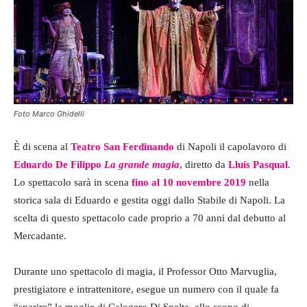
Foto Marco Ghidelli
È di scena al
Teatro San Ferdinando
di Napoli il capolavoro di
Eduardo De Filippo
La grande magia
, diretto da
Lluís Pasqual
.
Lo spettacolo sarà in scena
fino al 10 novembre 2019
nella
storica sala di Eduardo e gestita oggi dallo Stabile di Napoli. La
scelta di questo spettacolo cade proprio a 70 anni dal debutto al
Mercadante.
Durante uno spettacolo di magia, il Professor Otto Marvuglia,
prestigiatore e intrattenitore, esegue un numero con il quale fa