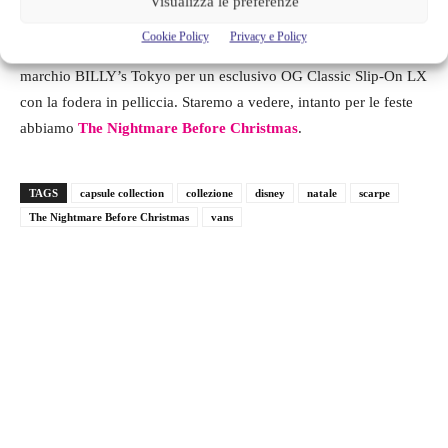
Visualizza le preferenze
Cookie Policy
Privacy e Policy
Inoltre Vans ha altre collaborazioni grandiose in serbo, una con il
marchio BILLY’s Tokyo per un esclusivo OG Classic Slip-On LX
con la fodera in pelliccia. Staremo a vedere, intanto per le feste
abbiamo
The Nightmare Before Christmas
.
TAGS
capsule collection
collezione
disney
natale
scarpe
The Nightmare Before Christmas
vans