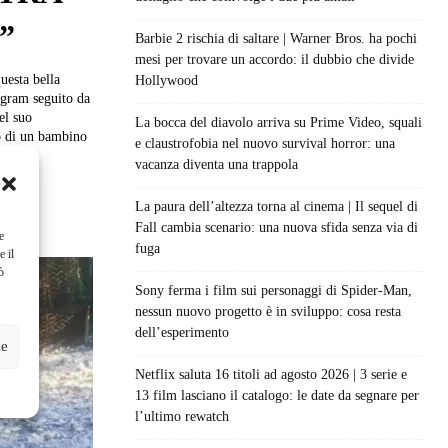
”
Barbie 2 rischia di saltare | Warner Bros. ha pochi
mesi per trovare un accordo: il dubbio che divide
questa bella
Hollywood
tagram seguito da
el suo
La bocca del diavolo arriva su Prime Video, squali
o di un bambino
e claustrofobia nel nuovo survival horror: una
..
vacanza diventa una trappola
La paura dell’altezza torna al cinema | Il sequel di
Fall cambia scenario: una nuova sfida senza via di
e
fuga
e il
ò
Sony ferma i film sui personaggi di Spider-Man,
nessun nuovo progetto è in sviluppo: cosa resta
dell’esperimento
ze
Netflix saluta 16 titoli ad agosto 2026 | 3 serie e
13 film lasciano il catalogo: le date da segnare per
l’ultimo rewatch