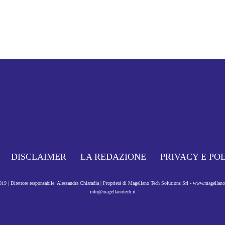
DISCLAIMER
LA REDAZIONE
PRIVACY E PO
9 | Direttore responsabile: Alessandra Chiaradia | Proprietà di Magellano Tech Solutions Srl - www.magellan
info@magellanotech.it