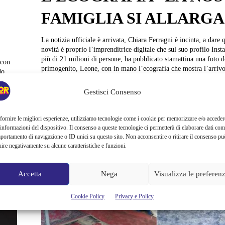
FAMIGLIA SI ALLARGA
La notizia ufficiale è arrivata, Chiara Ferragni è incinta, a dare 
novità è proprio l’imprenditrice digitale che sul suo profilo Ins
più di 21 milioni di persone, ha pubblicato stamattina una foto d
 con
primogenito, Leone, con in mano l’ecografia che mostra l’arriv
do
in casa Ferragnez accompagnata dalla frase, “La nostra famiglia.
. I
Gestisci Consenso
Alessandra Chiaradia
o...
fornire le migliori esperienze, utilizziamo tecnologie come i cookie per memorizzare e/o acceder
 informazioni del dispositivo. Il consenso a queste tecnologie ci permetterà di elaborare dati com
portamento di navigazione o ID unici su questo sito. Non acconsentire o ritirare il consenso pu
uire negativamente su alcune caratteristiche e funzioni.
Accetta
Nega
Visualizza le preferen
Cookie Policy
Privacy e Policy