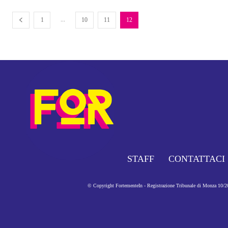
...
1
10
11
12
STAFF
CONTATTACI
© Copyright FortementeIn - Registrazione Tribunale di Monza 10/201