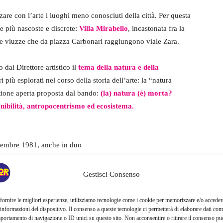
e con l’arte i luoghi meno conosciuti della città. Per questa
le più nascoste e discrete:
Villa Mirabello
, incastonata fra la
ille viuzze che da piazza Carbonari raggiungono viale Zara.
dal Direttore artistico il
tema della natura e della
i più esplorati nel corso della storia dell’arte: la “natura
tione aperta proposta dal bando:
(la) natura (è) morta?
nibilità, antropocentrismo ed ecosistema.
dicembre 1981, anche in duo
 possono superare, se bidimensionali, cm 100×100 e, se
Gestisci Consenso
no) pari a cm 200 x 200 x 200, tridimensionali da interno cm
zzate in uno spazio all’aperto senza copertura
fornire le migliori esperienze, utilizziamo tecnologie come i cookie per memorizzare e/o acceder
dalla Giuria secondo criteri qualitativi, di rispetto delle
 informazioni del dispositivo. Il consenso a queste tecnologie ci permetterà di elaborare dati com
portamento di navigazione o ID unici su questo sito. Non acconsentire o ritirare il consenso pu
 tema del premio