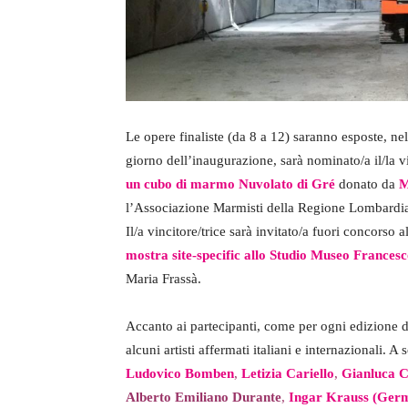
Le opere finaliste (da 8 a 12) saranno esposte, ne
giorno dell’inaugurazione, sarà nominato/a il/la v
un cubo di marmo Nuvolato di Gré
donato da
M
l’Associazione Marmisti della Regione Lombardi
Il/a vincitore/trice sarà invitato/a fuori concorso 
mostra site-specific allo Studio Museo Frances
Maria Frassà.
Accanto ai partecipanti, come per ogni edizione 
alcuni artisti affermati italiani e internazionali.
Ludovico Bomben
,
Letizia Cariello
,
Gianluca C
Alberto Emiliano Durante
,
Ingar Krauss (Ger