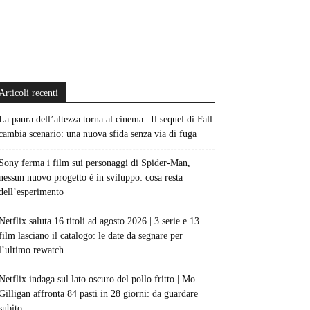
Articoli recenti
La paura dell’altezza torna al cinema | Il sequel di Fall
cambia scenario: una nuova sfida senza via di fuga
Sony ferma i film sui personaggi di Spider-Man,
nessun nuovo progetto è in sviluppo: cosa resta
dell’esperimento
Netflix saluta 16 titoli ad agosto 2026 | 3 serie e 13
film lasciano il catalogo: le date da segnare per
l’ultimo rewatch
Netflix indaga sul lato oscuro del pollo fritto | Mo
Gilligan affronta 84 pasti in 28 giorni: da guardare
subito