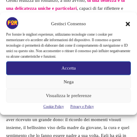
Genki realizza un romanzo, a mio avviso,
di una bellezza e di
una delicatezza uniche e particolari
, capaci di far riflettere e
immedesimare.
“Non dimenticare i fiori”
rappresenta il tentativo
Gestisci Consenso
di
trasformare la fragilità in occasione
per amare fino in fondo
nonostante tutto. Amare i difetti, i limiti, gli sbagli, i silenzi, le
Per fornire le migliori esperienze, utilizziamo tecnologie come i cookie per
distanze, le dimenticanze che i protagonisti vivono su se stessi.
memorizzare e/o accedere alle informazioni del dispositivo. Il consenso a queste
tecnologie ci permetterà di elaborare dati come il comportamento di navigazione o ID
Non basterebbe un libro o una storia per narrare le molteplici
unici su questo sito. Non acconsentire o ritirare il consenso può influire negativamente
forme attraverso cui si manifesta e si esprime l’amore tra una
su alcune caratteristiche e funzioni.
madre e un figlio. Però questa vicenda in particolare potrebbe
Accetta
aiutare a scorgere cosa c’è al di là di determinate situazioni e
scelte. Il diario nascosto, la fuga, la paura di Izumi ne sono un
Nega
esempio. Il tutto in realtà riesce a trovare il suo senso, il suo
Visualizza le preferenze
posto
nella logica dell’amore incondizionato
.
Cookie Policy
Privacy e Policy
Yuriko alla fine rivive nel e grazie al figlio ed egli riconosce di
aver ricevuto un grande dono: il ricordo dei momenti vissuti
insieme, il bellissimo viso della madre da giovane, la cura e quel
sentimento che lo fanno essere padre a sua volta. Egli ha già in