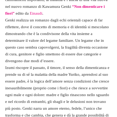
nel nuovo romanzo di Kawamura Genki
“Non dimenticare i
fiori”
edito da
Einaudi
.
Genki realizza un romanzo dagli echi orientali capace di far
riflettere, dove il concetto di memoria e di identità si mescolano
dimostrando che è la condivisone della vita insieme a
determinare il valore del legame familiare. Un legame che in
questo caso sembra capovolgersi, la fragilità diventa occasione
di cura, genitore e figlio smettono di essere due categorie e
divengono due modi d’essere.
Izumi riscopre il passato, il timore, il senso della dimenticanza e
prende su di sé la malattia della madre Yuriko, aprendosi al suo
essere padre, è la logica dell’amore senza condizioni che cresce
inesauribilmente (proprio come i fiori) e che riesce a sovvertire
ogni male e ogni dolore: madre e figlio rinascono nello sguardo
e nel ricordo di entrambi, gli sbagli e le delusioni non trovano
più posto. Genki narra un amore eterno, fedele, l’unico che
trasforma e che cambia, che genera e dà la grande possibilità di