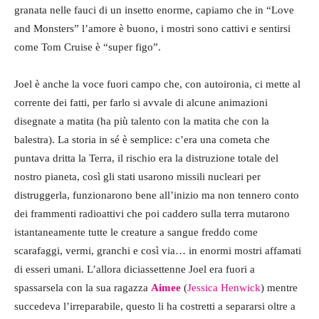
granata nelle fauci di un insetto enorme, capiamo che in “Love
and Monsters” l’amore è buono, i mostri sono cattivi e sentirsi
come Tom Cruise è “super figo”.
Joel è anche la voce fuori campo che, con autoironia, ci mette al
corrente dei fatti, per farlo si avvale di alcune animazioni
disegnate a matita (ha più talento con la matita che con la
balestra). La storia in sé è semplice: c’era una cometa che
puntava dritta la Terra, il rischio era la distruzione totale del
nostro pianeta, così gli stati usarono missili nucleari per
distruggerla, funzionarono bene all’inizio ma non tennero conto
dei frammenti radioattivi che poi caddero sulla terra mutarono
istantaneamente tutte le creature a sangue freddo come
scarafaggi, vermi, granchi e così via… in enormi mostri affamati
di esseri umani. L’allora diciassettenne Joel era fuori a
spassarsela con la sua ragazza
Aimee
(
Jessica Henwick
) mentre
succedeva l’irreparabile, questo li ha costretti a separarsi oltre a