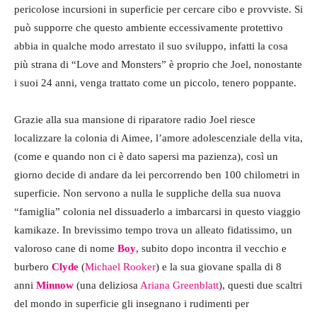
pericolose incursioni in superficie per cercare cibo e provviste. Si
può supporre che questo ambiente eccessivamente protettivo
abbia in qualche modo arrestato il suo sviluppo, infatti la cosa
più strana di “Love and Monsters” è proprio che Joel, nonostante
i suoi 24 anni, venga trattato come un piccolo, tenero poppante.
Grazie alla sua mansione di riparatore radio Joel riesce
localizzare la colonia di Aimee, l’amore adolescenziale della vita,
(come e quando non ci è dato sapersi ma pazienza), così un
giorno decide di andare da lei percorrendo ben 100 chilometri in
superficie. Non servono a nulla le suppliche della sua nuova
“famiglia” colonia nel dissuaderlo a imbarcarsi in questo viaggio
kamikaze. In brevissimo tempo trova un alleato fidatissimo, un
valoroso cane di nome
Boy
, subito dopo incontra il vecchio e
burbero
Clyde
(
Michael Rooker
) e la sua giovane spalla di 8
anni
Minnow
(una deliziosa
Ariana Greenblatt
), questi due scaltri
del mondo in superficie gli insegnano i rudimenti per