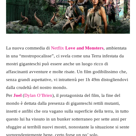
La nuova commedia di
Netflix
Love and Monsters
, ambientata
in una “mostropocalisse”, ci svela come una Terra infestata da
mostri giganteschi può essere anche un luogo ricco di
affascinanti avventure e molte risate. Un film godibilissimo che,
senza grandi aspettative, vi intratterrà per 1h 49m distogliendovi
dalla crudeltà del nostro mondo.
Per
Joel
(
Dylan O’Brien
), il protagonista del film, la fine del
mondo è dettata dalla presenza di giganteschi rettili mutanti,
insetti e anfibi che ora vagano sulla superficie della terra, in tutto
questo lui ha vissuto in un bunker sotterraneo per sette anni per
sfuggire ai terribili nuovi mostri, nonostante la situazione si sente
sorprendentemente bene, certo forse un po’ solo.