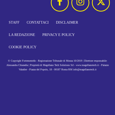
STAFF
CONTATTACI
DISCLAIMER
LA REDAZIONE
PRIVACY E POLICY
COOKIE POLICY
© Copyright FortementeIn - Registrazione Tribunale di Monza 10/2019 | Direttore responsabile:
Alessandra Chiaradia | Proprietà di Magellano Tech Solutions Srl - www.magellanotech.it - Palazzo
Valadier - Piazza del Popolo, 18 - 00187 Roma RM info@magellanotech.it