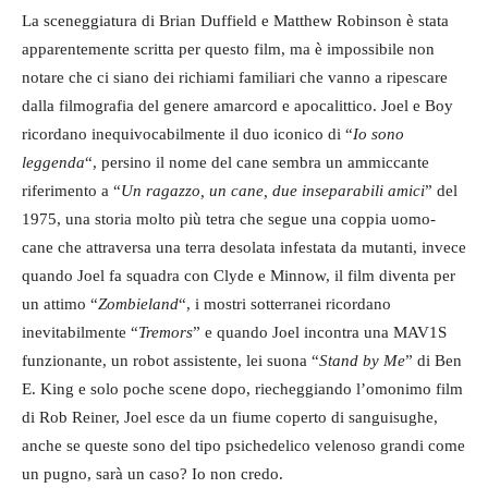
La sceneggiatura di Brian Duffield e Matthew Robinson è stata
apparentemente scritta per questo film, ma è impossibile non
notare che ci siano dei richiami familiari che vanno a ripescare
dalla filmografia del genere amarcord e apocalittico. Joel e Boy
ricordano inequivocabilmente il duo iconico di “
Io sono
leggenda
“, persino il nome del cane sembra un ammiccante
riferimento a “
Un ragazzo, un cane, due inseparabili amici
” del
1975, una storia molto più tetra che segue una coppia uomo-
cane che attraversa una terra desolata infestata da mutanti, invece
quando Joel fa squadra con Clyde e Minnow, il film diventa per
un attimo “
Zombieland
“, i mostri sotterranei ricordano
inevitabilmente “
Tremors
” e quando Joel incontra una MAV1S
funzionante, un robot assistente, lei suona “
Stand by Me
” di Ben
E. King e solo poche scene dopo, riecheggiando l’omonimo film
di Rob Reiner, Joel esce da un fiume coperto di sanguisughe,
anche se queste sono del tipo psichedelico velenoso grandi come
un pugno, sarà un caso? Io non credo.