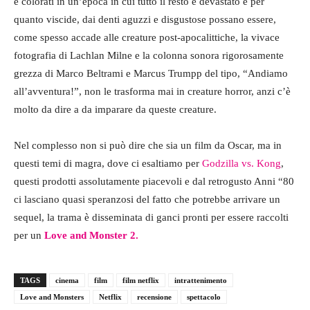
e colorati in un’epoca in cui tutto il resto è devastato e per
quanto viscide, dai denti aguzzi e disgustose possano essere,
come spesso accade alle creature post-apocalittiche, la vivace
fotografia di Lachlan Milne e la colonna sonora rigorosamente
grezza di Marco Beltrami e Marcus Trumpp del tipo, “Andiamo
all’avventura!”, non le trasforma mai in creature horror, anzi c’è
molto da dire a da imparare da queste creature.
Nel complesso non si può dire che sia un film da Oscar, ma in
questi temi di magra, dove ci esaltiamo per
Godzilla vs. Kong
,
questi prodotti assolutamente piacevoli e dal retrogusto Anni “80
ci lasciano quasi speranzosi del fatto che potrebbe arrivare un
sequel, la trama è disseminata di ganci pronti per essere raccolti
per un
Love and Monster 2.
TAGS
cinema
film
film netflix
intrattenimento
Love and Monsters
Netflix
recensione
spettacolo