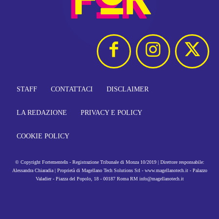
STAFF
CONTATTACI
DISCLAIMER
LA REDAZIONE
PRIVACY E POLICY
COOKIE POLICY
© Copyright FortementeIn - Registrazione Tribunale di Monza 10/2019 | Direttore responsabile:
Alessandra Chiaradia | Proprietà di Magellano Tech Solutions Srl - www.magellanotech.it - Palazzo
Valadier - Piazza del Popolo, 18 - 00187 Roma RM info@magellanotech.it