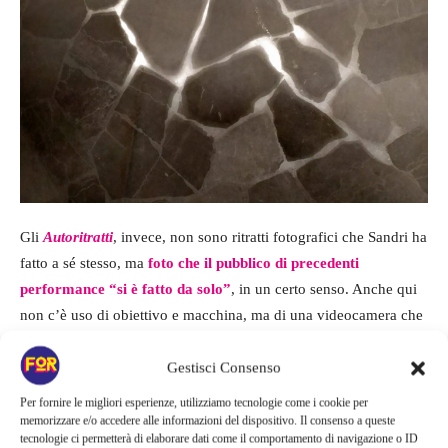
Gli
Autoritratti
, invece, non sono ritratti fotografici che Sandri ha
fatto a sé stesso, ma
foto che il pubblico di precedenti
performance “si è fatto da solo”
, in un certo senso. Anche qui
non c’è uso di obiettivo e macchina, ma di una videocamera che
proietta l’immagine in tempo reale su una superficie fotosensibile
a sviluppo lento. Ai soggetti viene chiesto di posizionarsi davanti
Gestisci Consenso
alla videocamera e
attendere immobili anche più di 15 minuti
Per fornire le migliori esperienze, utilizziamo tecnologie come i cookie per
per ottenere il ritratto.
memorizzare e/o accedere alle informazioni del dispositivo. Il consenso a queste
tecnologie ci permetterà di elaborare dati come il comportamento di navigazione o ID
Ma l’artista sa perfettamente che è impossibile stare immobili