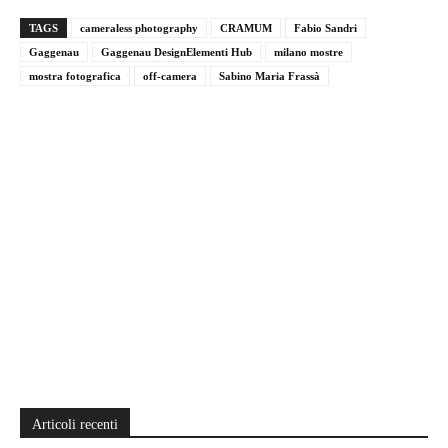
TAGS
cameraless photography
CRAMUM
Fabio Sandri
Gaggenau
Gaggenau DesignElementi Hub
milano mostre
mostra fotografica
off-camera
Sabino Maria Frassà
Articoli recenti