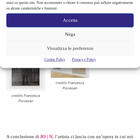
unici su questo sito. Non acconsentire o ritirare il consenso può influire negativamente
così a lungo: il nostro corpo, fatto di materia che si contrappone
su alcune caratteristiche e funzioni.
allo spazio e alla luce, è per sua natura imperfetto. Ecco, quindi,
Accetta
che questi
Autoritratti
non sono altro che
immagini incerte,
fantasmi sfuocati
, ricordo impreciso, ma ormai immutabile,
Nega
della nostra fatica e impossibilità di rimanere immobili.
Visualizza le preferenze
Cookie Policy
Privacy e Policy
credits Francesca
Piovesan
credits Francesca
Piovesan
A conclusione di
IO | N
, l’artista ci lascia con un’opera in cui noi