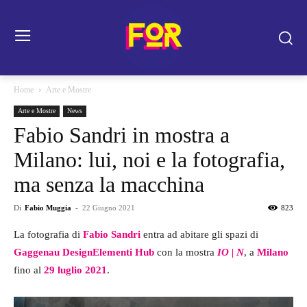
Home
Arte e Mostre
Arte e Mostre
News
Fabio Sandri in mostra a
Milano: lui, noi e la fotografia,
ma senza la macchina
Di
Fabio Muggia
-
22 Giugno 2021
823
La fotografia di
Fabio Sandri
entra ad abitare gli spazi di
Gaggenau DesignElementi Hub
con la mostra
IO | N
, a
Milano
fino al
29 luglio 2021
.