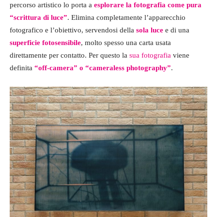
percorso artistico lo porta a
esplorare la fotografia come pura
“scrittura di luce”
. Elimina completamente l’apparecchio
fotografico e l’obiettivo, servendosi della
sola luce
e di una
superficie fotosensibile
, molto spesso una carta usata
direttamente per contatto. Per questo la
sua fotografia
viene
definita
“off-camera” o “cameraless photography”
.