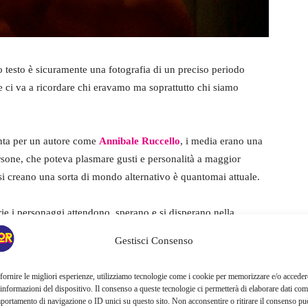
 testo è sicuramente una fotografia di un preciso periodo
e ci va a ricordare chi eravamo ma soprattutto chi siamo
anta per un autore come
Annibale Ruccello
, i media erano una
rsone, che poteva plasmare gusti e personalità a maggior
si creano una sorta di mondo alternativo è quantomai attuale.
orie i personaggi attendono, sperano e si disperano nella
è sempre qualcosa che ha a che fare con desideri egoisti, con
Gestisci Consenso
suna delle madri o delle figlie presenti in questa storia prova
fornire le migliori esperienze, utilizziamo tecnologie come i cookie per memorizzare e/o acceder
 informazioni del dispositivo. Il consenso a queste tecnologie ci permetterà di elaborare dati com
portamento di navigazione o ID unici su questo sito. Non acconsentire o ritirare il consenso pu