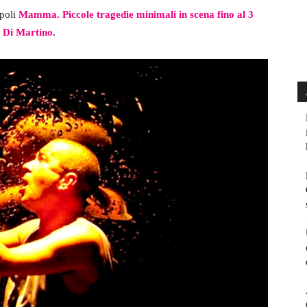
poli
Mamma. Piccole tragedie minimali in scena fino al 3
o Di Martino.