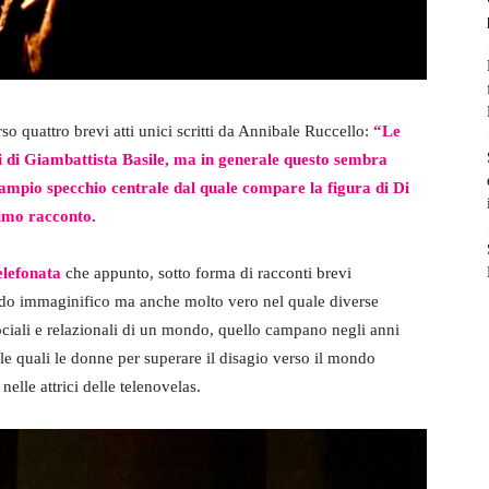
o quattro brevi atti unici scritti da Annibale Ruccello:
“Le
ti di Giambattista Basile, ma in generale questo sembra
l’ampio specchio centrale dal quale compare la figura di Di
primo racconto.
elefonata
che appunto, sotto forma di racconti brevi
do immaginifico ma anche molto vero nel quale diverse
ciali e relazionali di un mondo, quello campano negli anni
le quali le donne per superare il disagio verso il mondo
nelle attrici delle telenovelas.