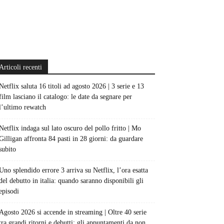
Articoli recenti
Netflix saluta 16 titoli ad agosto 2026 | 3 serie e 13
film lasciano il catalogo: le date da segnare per
l’ultimo rewatch
Netflix indaga sul lato oscuro del pollo fritto | Mo
Gilligan affronta 84 pasti in 28 giorni: da guardare
subito
Uno splendido errore 3 arriva su Netflix, l’ora esatta
del debutto in italia: quando saranno disponibili gli
episodi
Agosto 2026 si accende in streaming | Oltre 40 serie
tra grandi ritorni e debutti: gli appuntamenti da non