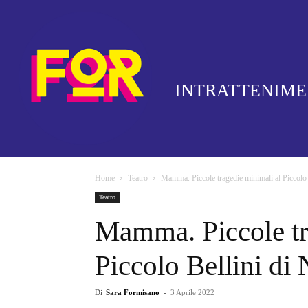
INTRATTENIM
Home
Teatro
Mamma. Piccole tragedie minimali al Piccolo 
Teatro
Mamma. Piccole tr
Piccolo Bellini di
Di
Sara Formisano
-
3 Aprile 2022