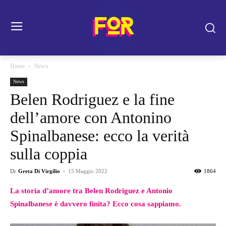
Home
News
News
Belen Rodriguez e la fine
dell’amore con Antonino
Spinalbanese: ecco la verità
sulla coppia
Di
Greta Di Virgilio
-
15 Maggio 2022
1864
La storia d’amore tra Belen Rodriguez e Antonio
Spinalbanese è davvero finita? Ecco cosa sappiamo.