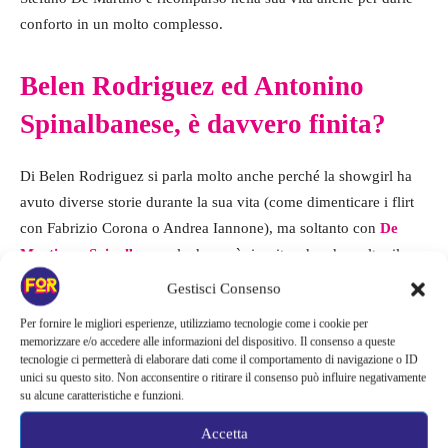
conforto in un molto complesso.
Belen Rodriguez ed Antonino
Spinalbanese, è davvero finita?
Di Belen Rodriguez si parla molto anche perché la showgirl ha
avuto diverse storie durante la sua vita (come dimenticare i flirt
con Fabrizio Corona o Andrea Iannone), ma soltanto con
De
Martino e Spinalbanese
la donna è riuscita ad andare oltre il
flirt, addirittura mettendo su famiglia con entrambi. E con
Gestisci Consenso
nessuno dei due, va detto, ha poi mantenuto la storia viva.
Per fornire le migliori esperienze, utilizziamo tecnologie come i cookie per
Almeno non nella maniera che tutti noi ci saremo aspettati.
memorizzare e/o accedere alle informazioni del dispositivo. Il consenso a queste
tecnologie ci permetterà di elaborare dati come il comportamento di navigazione o ID
unici su questo sito. Non acconsentire o ritirare il consenso può influire negativamente
su alcune caratteristiche e funzioni.
Accetta