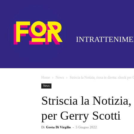
INTRATTENIM
Home
News
Striscia la Notizia, rissa in diretta: shock per
News
Striscia la Notizia,
per Gerry Scotti
Di
Greta Di Virgilio
-
5 Giugno 2022