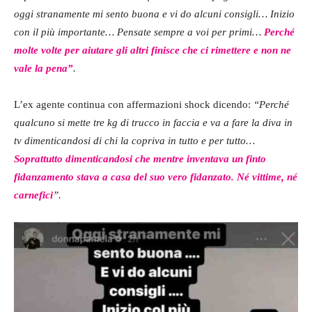
oggi stranamente mi sento buona e vi do alcuni consigli… Inizio
con il più importante… Pensate sempre a voi per primi…
Perché
molte volte per aiutare gli altri finisce che ci rimettere e non ne
vale la pena”
.
L’ex agente continua con affermazioni shock dicendo:
“Perché
qualcuno si mette tre kg di trucco in faccia e va a fare la diva in
tv dimenticandosi di chi la copriva in tutto e per tutto…
Soprattutto dimenticandosi che mentre inventava un finto
fidanzamento stava a casa del suo vero fidanzato. Né vittime, né
carnefici
”.