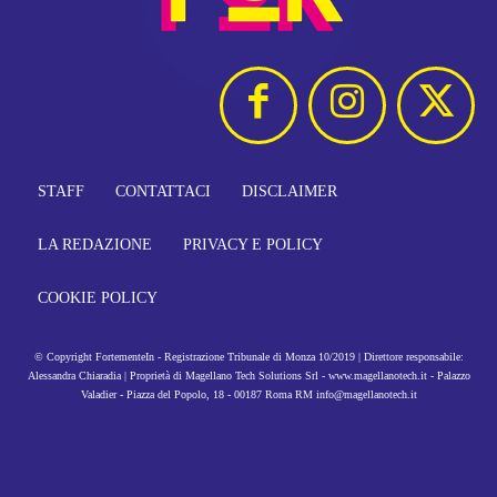
STAFF
CONTATTACI
DISCLAIMER
LA REDAZIONE
PRIVACY E POLICY
COOKIE POLICY
© Copyright FortementeIn - Registrazione Tribunale di Monza 10/2019 | Direttore responsabile:
Alessandra Chiaradia | Proprietà di Magellano Tech Solutions Srl - www.magellanotech.it - Palazzo
Valadier - Piazza del Popolo, 18 - 00187 Roma RM info@magellanotech.it