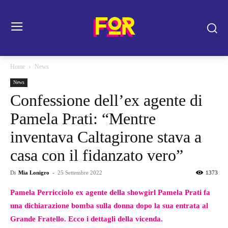
Home
News
News
Confessione dell’ex agente di
Pamela Prati: “Mentre
inventava Caltagirone stava a
casa con il fidanzato vero”
Di
Mia Lonigro
-
25 Settembre 2022
1373
Pamela Perricciolo ex agente della showgirl Pamela Prati fa
una dichiarazione bomba sulla donna dopo la sua entrata al
Grande Fratello. Ecco i dettagli della vicenda.