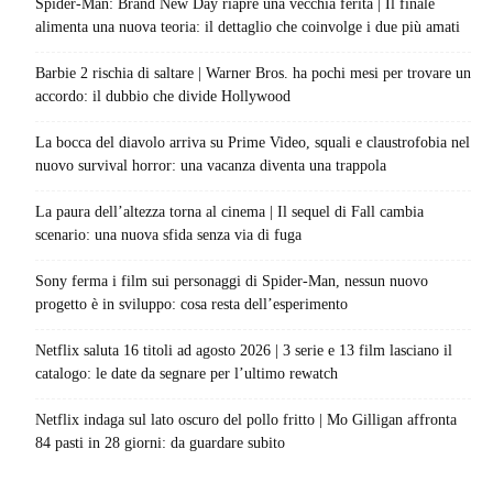
Spider-Man: Brand New Day riapre una vecchia ferita | Il finale
alimenta una nuova teoria: il dettaglio che coinvolge i due più amati
Barbie 2 rischia di saltare | Warner Bros. ha pochi mesi per trovare un
accordo: il dubbio che divide Hollywood
La bocca del diavolo arriva su Prime Video, squali e claustrofobia nel
nuovo survival horror: una vacanza diventa una trappola
La paura dell’altezza torna al cinema | Il sequel di Fall cambia
scenario: una nuova sfida senza via di fuga
Sony ferma i film sui personaggi di Spider-Man, nessun nuovo
progetto è in sviluppo: cosa resta dell’esperimento
Netflix saluta 16 titoli ad agosto 2026 | 3 serie e 13 film lasciano il
catalogo: le date da segnare per l’ultimo rewatch
Netflix indaga sul lato oscuro del pollo fritto | Mo Gilligan affronta
84 pasti in 28 giorni: da guardare subito