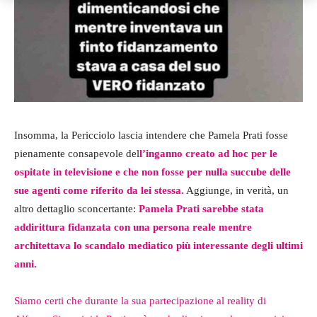
Insomma, la Pericciolo lascia intendere che Pamela Prati fosse
pienamente consapevole del
l’inganno creato ad hoc per le
ospitate in televisione e che non fosse per nulla succube delle
sue agenti come riferito da lei stessa.
Aggiunge, in verità, un
altro dettaglio sconcertante:
Pamela Prati sarebbe stata
addirittura fidanzata con una persona reale mentre
architettava lo scandalo mediatico più interessante degli ultimi
anni.
Siamo certi che durante la sua partecipazione al reality di