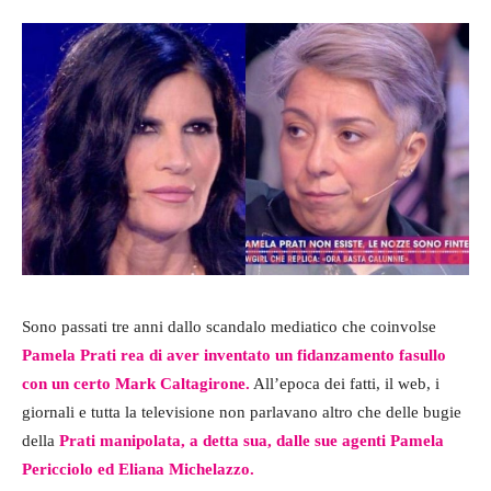
Sono passati tre anni dallo scandalo mediatico che coinvolse
Pamela Prati rea di aver inventato un fidanzamento fasullo
con un certo Mark Caltagirone.
All’epoca dei fatti, il web, i
giornali e tutta la televisione non parlavano altro che delle bugie
della
Prati manipolata, a detta sua, dalle sue agenti Pamela
Pericciolo ed Eliana Michelazzo.