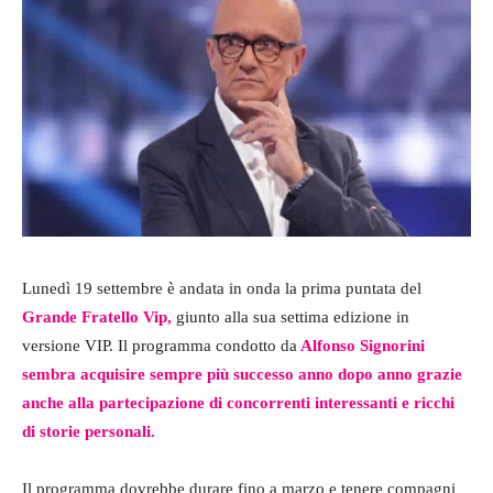
Lunedì 19 settembre è andata in onda la prima puntata del
Grande Fratello Vip,
giunto alla sua settima edizione in
versione VIP. Il programma condotto da
Alfonso Signorini
sembra acquisire sempre più successo anno dopo anno grazie
anche alla partecipazione di concorrenti interessanti e ricchi
di storie personali.
Il programma dovrebbe durare fino a marzo e tenere compagni