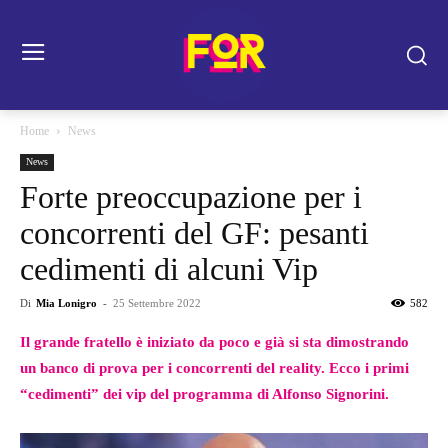
Home
News
News
Forte preoccupazione per i
concorrenti del GF: pesanti
cedimenti di alcuni Vip
Di
Mia Lonigro
-
25 Settembre 2022
582
Il grande fratello è iniziato da poco e già si sta dimostrando
un banco di prova per i concorrenti del reality. Ecco i primi
“cedimenti” dei vip del programma di Alfonso Signorini.