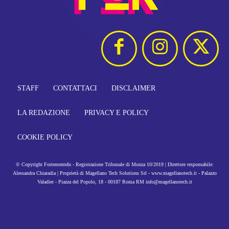
STAFF
CONTATTACI
DISCLAIMER
LA REDAZIONE
PRIVACY E POLICY
COOKIE POLICY
© Copyright FortementeIn - Registrazione Tribunale di Monza 10/2019 | Direttore responsabile:
Alessandra Chiaradia | Proprietà di Magellano Tech Solutions Srl - www.magellanotech.it - Palazzo
Valadier - Piazza del Popolo, 18 - 00187 Roma RM info@magellanotech.it