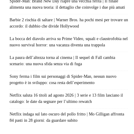
Spider-Man: Brand New Day riapre una vecchia ferita | Il finale
alimenta una nuova teoria: il dettaglio che coinvolge i due più amati
Barbie 2 rischia di saltare | Warner Bros. ha pochi mesi per trovare un
accordo: il dubbio che divide Hollywood
La bocca del diavolo arriva su Prime Video, squali e claustrofobia nel
nuovo survival horror: una vacanza diventa una trappola
La paura dell’altezza torna al cinema | Il sequel di Fall cambia
scenario: una nuova sfida senza via di fuga
Sony ferma i film sui personaggi di Spider-Man, nessun nuovo
progetto è in sviluppo: cosa resta dell’esperimento
Netflix saluta 16 titoli ad agosto 2026 | 3 serie e 13 film lasciano il
catalogo: le date da segnare per l’ultimo rewatch
Netflix indaga sul lato oscuro del pollo fritto | Mo Gilligan affronta
84 pasti in 28 giorni: da guardare subito