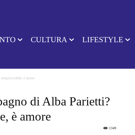
ENTO
CULTURA
LIFESTYLE
o inequivocabile, è amore
pagno di Alba Parietti?
e, è amore
1349