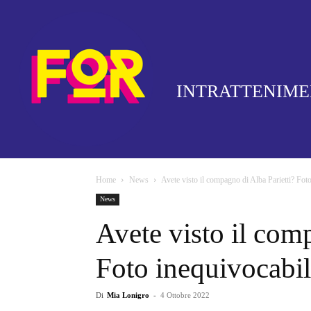
INTRATTENIM
Home
News
Avete visto il compagno di Alba Parietti? Fot
News
Avete visto il com
Foto inequivocabil
Di
Mia Lonigro
-
4 Ottobre 2022