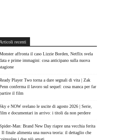
Articoli recenti
Monster affronta il caso Lizzie Borden, Netflix svela
data e prime immagini: cosa anticipano sulla nuova
stagione
Ready Player Two torna a dare segnali di vita | Zak
Penn conferma il lavoro sul sequel: cosa manca per far
partire il film
Sky e NOW svelano le uscite di agosto 2026 | Serie,
film e documentari in arrivo: i titoli da non perdere
Spider-Man: Brand New Day riapre una vecchia ferita
| Il finale alimenta una nuova teoria: il dettaglio che
coinvolge i due più amati