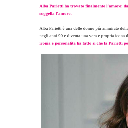
Alba Parietti ha trovato finalmente l’amore: d
suggella l’amore.
Alba Parietti è una delle donne più ammirate della 
negli anni 90 e diventa una vera e propria icona 
ironia e personalità ha fatto sì che la Parietti 