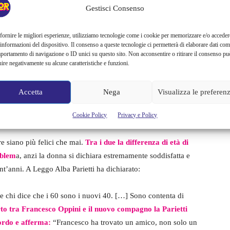
Gestisci Consenso
oto che dimostra il loro amore.
fornire le migliori esperienze, utilizziamo tecnologie come i cookie per memorizzare e/o acceder
 informazioni del dispositivo. Il consenso a queste tecnologie ci permetterà di elaborare dati com
tti e il suo nuovo compagno
portamento di navigazione o ID unici su questo sito. Non acconsentire o ritirare il consenso pu
uire negativamente su alcune caratteristiche e funzioni.
e e Quale Show la Parietti ho avuto un grande successo di
ocial e con i suoi follower condivide momenti di vita
Accetta
Nega
Visualizza le preferen
 il suo amato figlio ma adesso arriva uno che sugella la
Cookie Policy
Privacy e Policy
ami.
e siano più felici che mai.
Tra i due la differenza di età di
oblem
a, anzi la donna si dichiara estremamente soddisfatta e
nt’anni. A Leggo Alba Parietti ha dichiarato:
e chi dice che i 60 sono i nuovi 40. […] Sono contenta di
rto tra
Francesco Oppini e il nuovo compagno la Parietti
ordo e afferma:
“Francesco ha trovato un amico, non solo un