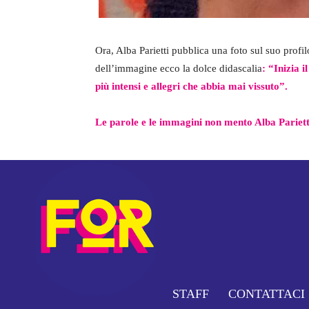
Ora, Alba Parietti pubblica una foto sul suo profi
dell’immagine ecco la dolce didascalia
: “Inizia 
più intensi e allegri che abbia mai vissuto”.
Le parole e le immagini non mento Alba Pariett
STAFF
CONTATTACI