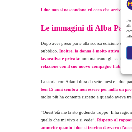
I due non si nascondono ed ecco che arriva la f
Per 
alle
Le immagini di Alba Parie
com
infl
Dopo aver preso parte alla scorsa edizione di Tal
pubblico
. Inoltre, la donna è molto attiva sui s
lavorativa e privata
: non mancano gli scatti con
relazione con il suo nuovo compagno Fabio Ad
La storia con Adami dura da sette mesi e i due par
ben 15 anni sembra non essere per nulla un pr
molto più ha contenta rispetto a quando aveva tre
“Quest’età me la sto godendo troppo. E ha ragion
quello che mi vivo e si vede”.
Rispetto al rappo
ammette quanto i due si trovino davvero d’acc