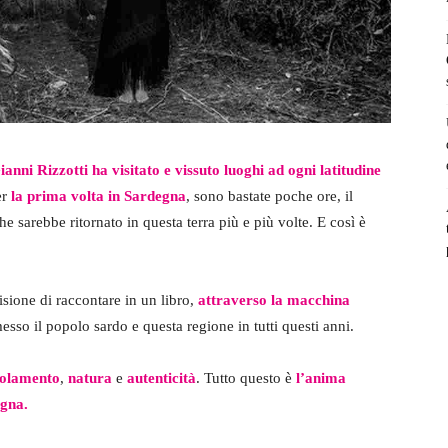
ianni Rizzotti ha visitato e vissuto luoghi ad ogni latitudine
er
la prima volta in Sardegna
, sono bastate poche ore, il
he sarebbe ritornato in questa terra più e più volte. E così è
cisione di raccontare in un libro,
attraverso la macchina
esso il popolo sardo e questa regione in tutti questi anni.
solamento
,
natura
e
autenticità
. Tutto questo è
l’anima
gna.