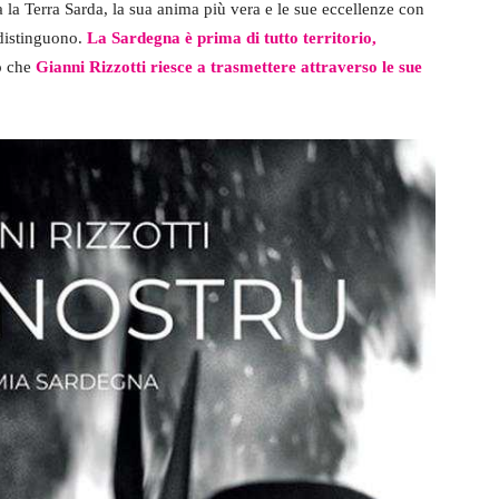
 la Terra Sarda, la sua anima più vera e le sue eccellenze con
ddistinguono.
La Sardegna è prima di tutto territorio,
o che
Gianni Rizzotti riesce a trasmettere attraverso le sue