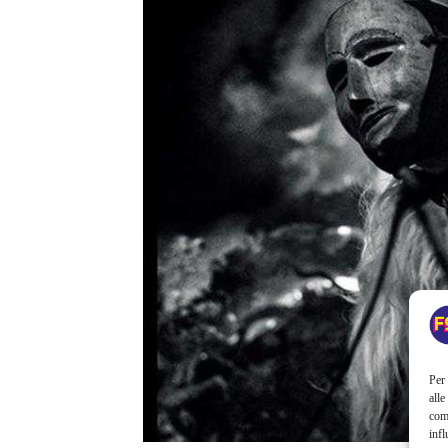
Per 
alle
com
infl