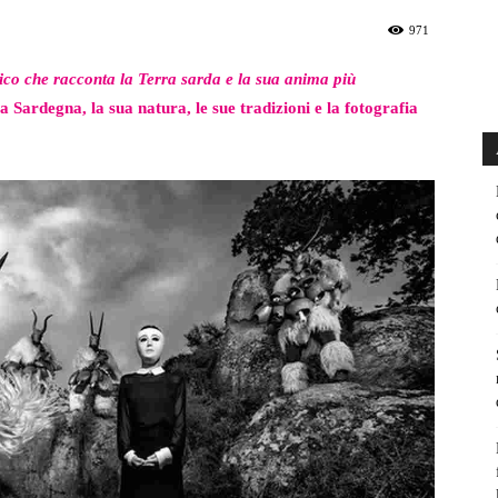
971
fico che racconta la Terra sarda e la sua anima più
 Sardegna, la sua natura, le sue tradizioni e la fotografia