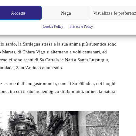
dopo giorno con il passaparola degli artisti e artigiani che
Accetta
Nega
Visualizza le preferen
in volta nuovi volti e nuovi luoghi, tutti incredibilmente
Cookie Policy
Privacy e Policy
macchina fotografica hanno fatto il resto.
lo sardo, la Sardegna stessa e la sua anima più autentica sono
o Marras, di Chiara Vigo si alternano a volti centenari, ad
terno ci sono scatti di Sa Carrela ‘e Nati a Santu Lussurgiu,
Mamoiada, Sant’Antioco e non solo.
nze sarde dell’enogastronomia, come i Su Filindeu, dei luoghi
ione, tra cui il sito archeologico di Barumini. Infine, la natura