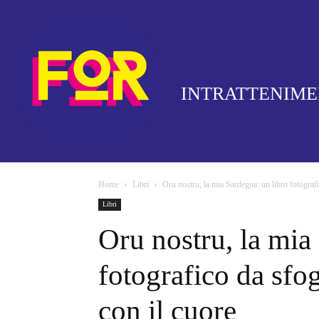
INTRATTENIM
Home
Libri
Oru nostru, la mia Sardegna: un libro fotografic
Libri
Oru nostru, la mia
fotografico da sfog
con il cuore