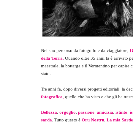
Nel suo percorso da fotografo e da viaggiatore,
G
della Terra.
Quando oltre 35 anni fa è arrivato p
maestrale, la bottarga e il Vermentino per capire c
stato.
Tre anni fa, dopo diversi progetti editoriali, la de
fotografica,
quello che ha visto e che gli ha trasm
Bellezza
,
orgoglio
,
passione
,
amicizia
,
istinto
,
i
sarda
. Tutto questo è
Oru Nostru
,
La mia Sarde