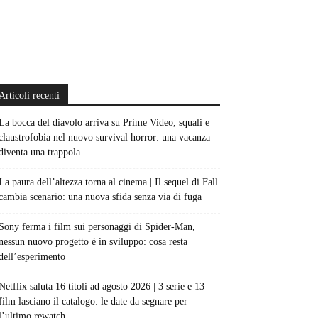
Articoli recenti
La bocca del diavolo arriva su Prime Video, squali e
claustrofobia nel nuovo survival horror: una vacanza
diventa una trappola
La paura dell’altezza torna al cinema | Il sequel di Fall
cambia scenario: una nuova sfida senza via di fuga
Sony ferma i film sui personaggi di Spider-Man,
nessun nuovo progetto è in sviluppo: cosa resta
dell’esperimento
Netflix saluta 16 titoli ad agosto 2026 | 3 serie e 13
film lasciano il catalogo: le date da segnare per
l’ultimo rewatch