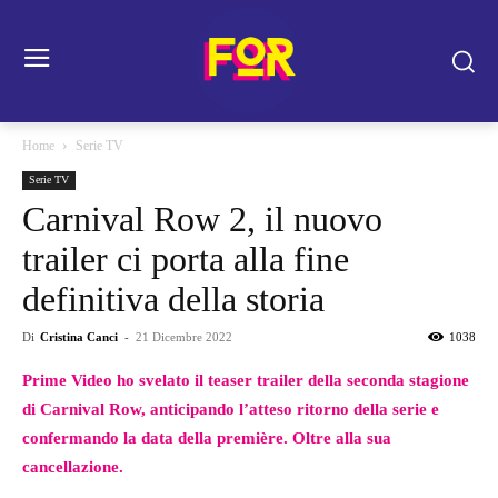
Home
Serie TV
Serie TV
Carnival Row 2, il nuovo
trailer ci porta alla fine
definitiva della storia
Di
Cristina Canci
-
21 Dicembre 2022
1038
Prime Video ho svelato il teaser trailer della seconda stagione
di Carnival Row, anticipando l’atteso ritorno della serie e
confermando la data della première. Oltre alla sua
cancellazione.