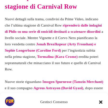
stagione di Carnival Row
Nuovi dettagli sulla trama, condivisi da Prime Video, indicano
che l’ultima stagione di Carnival Row
riprenderà dalle indagini
di Philo su una serie di omicidi destinati a scatenare disordini
a
livello sociale. Mentre Vignette e il Corvo Nero pianificano la
loro vendetta contro
Jonah BreaIkspear (Arty Froushan) e
Sophie Longerbane (Caroline Ford)
per l’ingiustizia subita
nella prima stagione,
Tormalina (Kara Crome)
eredita poteri
soprannaturali che minacciano il suo futuro e quello di Carnival
Row.
Nuove storie riguardano
Imogen Spurnrose (Tamzin Merchant)
e il suo compagno
Agreus Astrayon (David Gyasi)
, dopo essere
fuggiti da
Ezra (Andrew Gower)
, fratello di Imogen, e da Il
Burgue, i loro piani vengono messi a repentaglio quando
Gestisci Consenso
incontrano una società molto diversa.