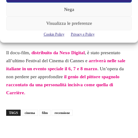
primo, regista e sceneggiatore tra i più geniali del cinema
Nega
francese, ha trovato in Buñuel il suo compagno perfetto per
scandagliare il fascino di Goya, così simile al suo compagno
Visualizza le preferenze
cinematografico soprattutto nella predilezione per la narrazione
Cookie Policy
Privacy e Policy
surrealista.
Il docu-film,
distribuito da Nexo Digital
, è stato presentato
all’ultimo Festival del Cinema di Cannes e
arriverà nelle sale
italiane in un evento speciale il 6, 7 e 8 marzo
. Un’opera da
non perdere per approfondire
il genio del pittore spagnolo
raccontato da una personalità incisiva come quella di
Carrière.
TAGS
cinema
film
recensione