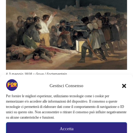
Il 3 maggio 1808 – Goya / Fortementein
Gestisci Consenso
Per fornire le migliori esperienze, utilizziamo tecnologie come i cookie per
Sulle orme di Goya
memorizzare e/o accedere alle informazioni del dispositivo. Il consenso a queste
tecnologie ci permetterà di elaborare dati come il comportamento di navigazione o ID
unici su questo sito. Non acconsentire o ritirare il consenso può influire negativamente
L’ombra di Goya
è
un racconto nel racconto
, perché insieme
su alcune caratteristiche e funzioni.
all’arte di Goya conosciamo anche
il profondo rapporto di
Accetta
amicizia e il sodalizio artistico tra Carrière e Luis Buñuel.
Il