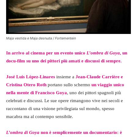
Maja vestida e Maja desnuda / Fortementein
In arrivo al cinema per un evento unico
L’ombra di Goya
, un
docu-film su uno dei pittori più amati e discussi di sempre.
José Luis López-Linares
insieme a
Jean-Claude Carrière e
Cristina Otero Roth
portano sullo schermo
un viaggio unico
nella mente di
Francisco Goya
, uno dei pittori spagnoli più
celebrati e discussi. Le sue opere rimangono vive nei secoli e
raccontano di una visione privilegiata sul mondo, spesso
macabra ma al contempo sensibile.
L’ombra di Goya
non è semplicemente un documentario: è