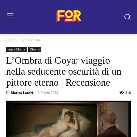
Home
Arte e Mostre
Arte e Mostre
Cinema
L’Ombra di Goya: viaggio
nella seducente oscurità di un
pittore eterno | Recensione
Di
Marina Londei
-
3 Marzo 2023
818