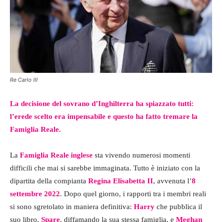
Re Carlo III
La decisione del sovrano d’Inghilterra ha spiazzato tutti:
l’erede scelto era impensabile e questo ha fatto tremare la
Famiglia Reale.
La
Famiglia Reale inglese
sta vivendo numerosi momenti
difficili che mai si sarebbe immaginata. Tutto è iniziato con la
dipartita della compianta
Regina Elisabetta II
, avvenuta l’
8
settembre 2022
. Dopo quel giorno, i rapporti tra i membri reali
si sono sgretolato in maniera definitiva:
Harry
che pubblica il
suo libro,
Spare
, diffamando la sua stessa famiglia, e
Meghan