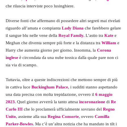
che rilascia interviste poco lusinghiere.
Diverse fonti che affermano di possedere altri segreti mai rivelati
riguardo all’amata e compianta
Lady Diana
che farebbero gelare
il sangue blu nelle vene della
Royal Family.
L’astio tra
Kate
e
Meghan che diventa sempre più forte e la distanza tra
William
e
Harry che aumenta giorno per giorno. Insomma, la
Corona
inglese
è circondata da una nube tossica dalla quale pare non ci
sia via di scampo.
Tuttavia, oltre a queste indiscrezioni che mettono sempre di più
in cattiva luce
Buckingham
Palace
, i sudditi stanno aspettando
una data precisa con molta trepidazione, ovvero il
6 maggio
2023
. Quel giorno avverrà la tanto attesa
incoronazione
di
Re
Carlo III
che lo proclamerà ufficialmente sovrano del
Regno
Unito
, assieme alla sua
Regina Consorte
, ovvero
Camilla
Parker-Bowles
. Ma c’è un’altra notizia che ha mandato in tilt i