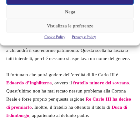
erediterà il patrimonio di Re
Nega
Carlo III
Visualizza le preferenze
Stando ad alcune indiscrezioni, che poi sono state anche
Cookie Policy
Privacy e Policy
confermate, il sovrano primogenito di Elisabetta II ha già deciso
a chi andrà il suo enorme patrimonio. Questa scelta ha lasciato
tutti interdetti, perché nessuno si aspettava un nome del genere.
Il fortunato che potrà godere dell’eredità di Re Carlo III è
Edoardo d’Inghilterra
, ovvero il
fratello minore del sovrano
.
Quest’ultimo non ha mai recato nessun problema alla Corona
Reale e forse proprio per questa ragione
Re Carlo III ha deciso
di premiarlo
. Inoltre, il fratello ha ottenuto il titolo di
Duca di
Edimburgo
, appartenuto al defunto padre.