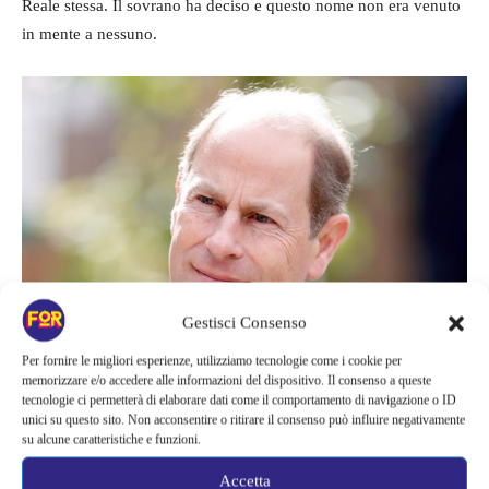
Reale stessa. Il sovrano ha deciso e questo nome non era venuto
in mente a nessuno.
Gestisci Consenso
Per fornire le migliori esperienze, utilizziamo tecnologie come i cookie per
memorizzare e/o accedere alle informazioni del dispositivo. Il consenso a queste
tecnologie ci permetterà di elaborare dati come il comportamento di navigazione o ID
Edoardo d’Inghilterra
unici su questo sito. Non acconsentire o ritirare il consenso può influire negativamente
su alcune caratteristiche e funzioni.
Ecco chi sarà il fortunello che
Accetta