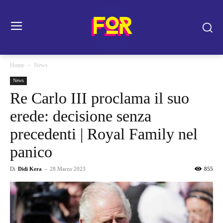
Home
News
News
Re Carlo III proclama il suo
erede: decisione senza
precedenti | Royal Family nel
panico
Di
Didi Kera
-
28 Marzo 2023
855