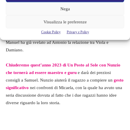
Nella puntata che andrà in onda
venerdì 29 dicembre
vedremo
Nega
Damiano riuscire nell’intento di convincere Eduardo a
consegnarsi alla polizia
.
Eugenio
sarà travolto da moltissime
Visualizza le preferenze
domande postegli dal figlio alle quale, presto o tardi, dovrà dare
Cookie Policy
Privacy e Policy
delle risposte. Ma l’uomo non è a conoscenza del fatto che
Manuel ha già svelato ad Antonio la relazione tra Viola e
Damiano.
Chiuderemo quest’anno 2023 di Un Posto al Sole con Nunzio
che tornerà ad essere maestro e guru
e darà dei preziosi
consigli a Samuel. Nunzio aiuterà il ragazzo a compiere un
gesto
significativo
nei confronti di Micaela, con la quale ha avuto una
seria discussione dovuta al fatto che i due ragazzi hanno idee
diverse riguardo la loro storia.