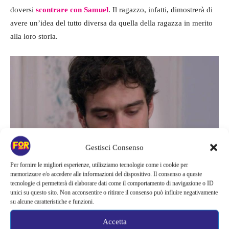
doversi
scontrare con Samuel
. Il ragazzo, infatti, dimostrerà di
avere un’idea del tutto diversa da quella della ragazza in merito
alla loro storia.
Gestisci Consenso
Per fornire le migliori esperienze, utilizziamo tecnologie come i cookie per
memorizzare e/o accedere alle informazioni del dispositivo. Il consenso a queste
Nunzio ritorna consigliere
tecnologie ci permetterà di elaborare dati come il comportamento di navigazione o ID
unici su questo sito. Non acconsentire o ritirare il consenso può influire negativamente
su alcune caratteristiche e funzioni.
La mossa di Nunzio
Accetta