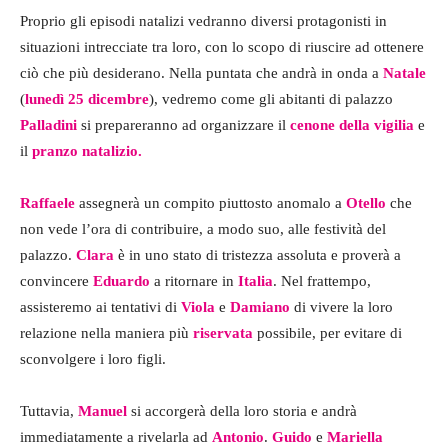
Proprio gli episodi natalizi vedranno diversi protagonisti in
situazioni intrecciate tra loro, con lo scopo di riuscire ad ottenere
ciò che più desiderano. Nella puntata che andrà in onda a
Natale
(
lunedì 25 dicembre
), vedremo come gli abitanti di palazzo
Palladini
si prepareranno ad organizzare il
cenone della vigilia
e
il
pranzo natalizio.
Raffaele
assegnerà un compito piuttosto anomalo a
Otello
che
non vede l’ora di contribuire, a modo suo, alle festività del
palazzo.
Clara
è in uno stato di tristezza assoluta e proverà a
convincere
Eduardo
a ritornare in
Italia
. Nel frattempo,
assisteremo ai tentativi di
Viola
e
Damiano
di vivere la loro
relazione nella maniera più
riservata
possibile, per evitare di
sconvolgere i loro figli.
Tuttavia,
Manuel
si accorgerà della loro storia e andrà
immediatamente a rivelarla ad
Antonio
.
Guido
e
Mariella