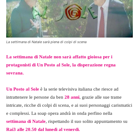
La settimana di Natale sarà piena di colpi di scena
La settimana di Natale non sarà affatto gioiosa per i
protagonisti di Un Posto al Sole, la disperazione regna
sovrana.
Un Posto al Sole
è la serie televisiva italiana che riesce ad
intrattenere le persone da ben
28 anni
, grazie alle sue trame
intricate, ricche di colpi di scena, e ai suoi personaggi carismatici
e complessi. La soap opera andrà in onda perfino nella
settimana di Natale
, rispettando il suo solito appuntamento su
Rai3
alle 20.50 dal lunedì al venerdì.