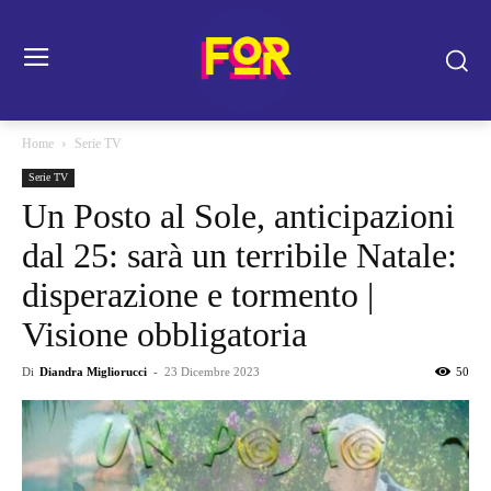
Home
Serie TV
Serie TV
Un Posto al Sole, anticipazioni
dal 25: sarà un terribile Natale:
disperazione e tormento |
Visione obbligatoria
Di
Diandra Migliorucci
-
23 Dicembre 2023
50