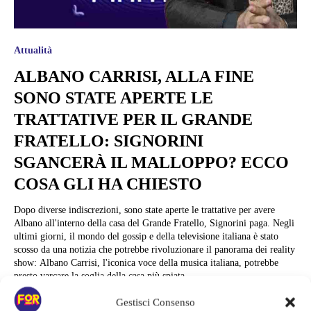
Attualità
ALBANO CARRISI, ALLA FINE
SONO STATE APERTE LE
TRATTATIVE PER IL GRANDE
FRATELLO: SIGNORINI
SGANCERÀ IL MALLOPPO? ECCO
COSA GLI HA CHIESTO
Dopo diverse indiscrezioni, sono state aperte le trattative per avere
Albano all'interno della casa del Grande Fratello, Signorini paga. Negli
ultimi giorni, il mondo del gossip e della televisione italiana è stato
scosso da una notizia che potrebbe rivoluzionare il panorama dei reality
show: Albano Carrisi, l'iconica voce della musica italiana, potrebbe
presto varcare la soglia della casa più spiata...
Gestisci Consenso
Luna Vespri