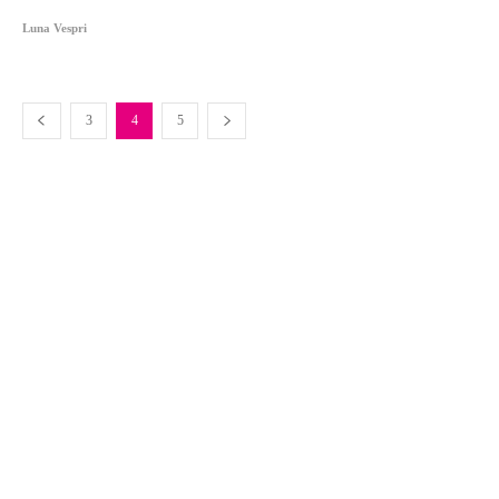
Luna Vespri
3
4
5