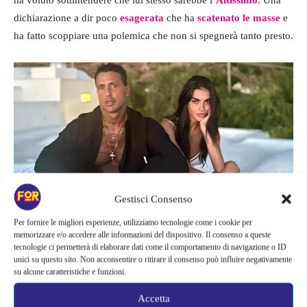
dichiarazione a dir poco
esagerata
che ha
scatenato le masse
e
ha fatto scoppiare una polemica che non si spegnerà tanto presto.
Gestisci Consenso
Per fornire le migliori esperienze, utilizziamo tecnologie come i cookie per
memorizzare e/o accedere alle informazioni del dispositivo. Il consenso a queste
tecnologie ci permetterà di elaborare dati come il comportamento di navigazione o ID
Un nuovo inizio per Fabrizio e Sara, che parte già con una grossa polemica –
unici su questo sito. Non acconsentire o ritirare il consenso può influire negativamente
Fortementein.com
su alcune caratteristiche e funzioni.
Il nuovo ‘Dio’
Accetta