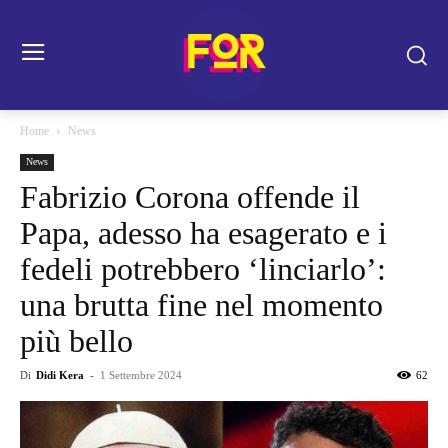
Home
News
News
Fabrizio Corona offende il
Papa, adesso ha esagerato e i
fedeli potrebbero ‘linciarlo’:
una brutta fine nel momento
più bello
Di
Didi Kera
-
1 Settembre 2024
62