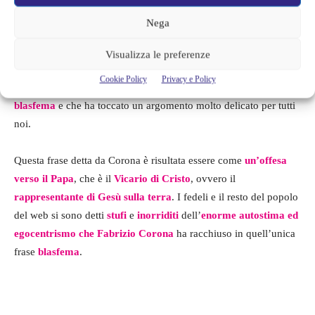
Nega
Evidenziando la presunta data di nascita di suo figlio (
25
dicembre
), Fabrizio Corona avrebbe sottinteso (e neanche
Visualizza le preferenze
troppo) che
lui sarebbe l’Onnipotente
e, quindi, che
suo figlio
Cookie Policy
Privacy e Policy
sarebbe Gesù
. Un’affermazione che i fedeli hanno ritenuta
blasfema
e che ha toccato un argomento molto delicato per tutti
noi.
Questa frase detta da Corona è risultata essere come
un’offesa
verso il Papa
, che è il
Vicario di Cristo
, ovvero il
rappresentante di Gesù sulla terra
. I fedeli e il resto del popolo
del web si sono detti
stufi
e
inorriditi
dell’
enorme autostima ed
egocentrismo che Fabrizio Corona
ha racchiuso in quell’unica
frase
blasfema
.