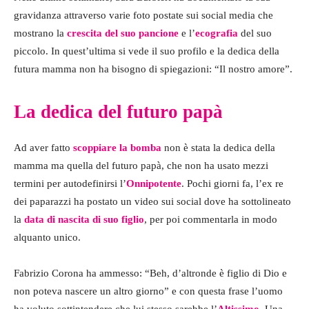
gravidanza attraverso varie foto postate sui social media che
mostrano la
crescita del suo pancione
e l’
ecografia
del suo
piccolo. In quest’ultima si vede il suo profilo e la dedica della
futura mamma non ha bisogno di spiegazioni: “Il nostro amore”.
La dedica del futuro papà
Ad aver fatto
scoppiare la bomba
non è stata la dedica della
mamma ma quella del futuro papà, che non ha usato mezzi
termini per autodefinirsi l’
Onnipotente
. Pochi giorni fa, l’ex re
dei paparazzi ha postato un video sui social dove ha sottolineato
la
data di nascita di suo figlio
, per poi commentarla in modo
alquanto unico.
Fabrizio Corona ha ammesso: “Beh, d’altronde è figlio di Dio e
non poteva nascere un altro giorno” e con questa frase l’uomo
ha voluto sottintendere che lui stesso sarebbe l’
Altissimo
. Una