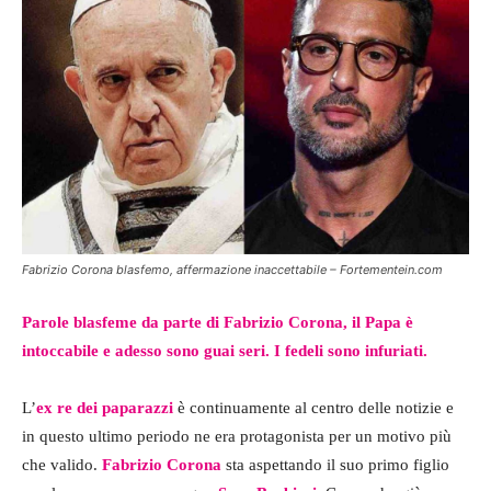
Fabrizio Corona blasfemo, affermazione inaccettabile – Fortementein.com
Parole blasfeme da parte di Fabrizio Corona, il Papa è
intoccabile e adesso sono guai seri. I fedeli sono infuriati.
L’
ex re dei paparazzi
è continuamente al centro delle notizie e
in questo ultimo periodo ne era protagonista per un motivo più
che valido.
Fabrizio Corona
sta aspettando il suo primo figlio