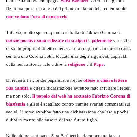
con la sua nuova compagna
Sara Barbieri
. Corona ha già un
figlio ma questo in attesa è il primo con la modella ed entrambi
non vedono l’ora di conoscerlo.
Tuttavia, molto spesso quando si tratta di Fabrizio Corona le
notizie positive sono eclissate da scalpori
e
polemiche
varie che
di solito proprio il diretto interessato fa scoppiare. In questo caso,
sembra che Corona abbia toccato uno degli argomenti capisaldi
della nostra storia, vale a dire la
religione
e il
Papa
.
Di recente l’ex re dei paparazzi avrebbe
offeso a chiare lettere
Sua Santità
e questa dichiarazione avrebbe fatto infuriare i fedeli
ma non solo.
Il popolo del web ha accusato Fabrizio Corona di
blasfemia
e gli si è scagliato contro tramite svariati commenti sui
social. L’uomo avrebbe fatto una dichiarazione che lascia pochi
dubbi in merito alla nascita del suo futuro figlio.
Nelle ultime settimane, Sara Barbieri ha documentato la sua