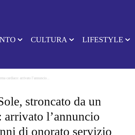
ENTO
CULTURA
LIFESTYLE
ema cardiaco: arrivato l’annuncio...
Sole, stroncato da un
 arrivato l’annuncio
nni di onorato servizio