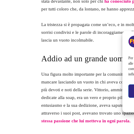
stata devastante, non solo per chi
ha conosciuto p
per tutti coloro che, da lontano, ne hanno apprez
La tristezza si è propagata come un’eco, e in mol
sorrisi condivisi e le parole di incoraggiamento. 
lascia un vuoto incolmabile.
Addio ad un grande uomo
Per 
alle
com
Una figura molto importante per la comunità della
infl
mancare lasciando un vuoto in chi aveva conosciut
più devoti e noti della serie. Vittorio, amministrat
dedicate alla soap, era un vero e proprio pilastro p
entusiasmo e la sua dedizione, aveva saputo crear
attraverso i suoi post, avevano trovato uno spazio
stessa passione che lui metteva in ogni parola.