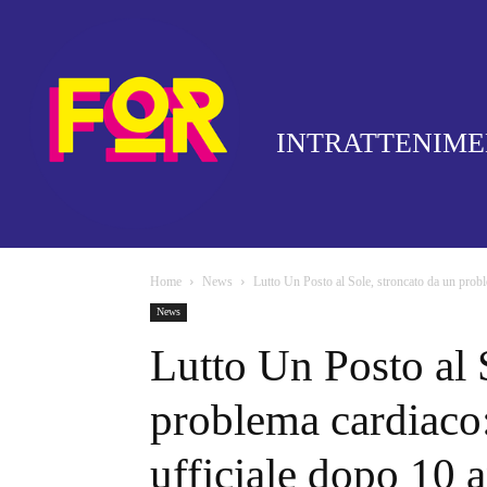
INTRATTENIM
Home
News
Lutto Un Posto al Sole, stroncato da un probl
News
Lutto Un Posto al 
problema cardiaco:
ufficiale dopo 10 a