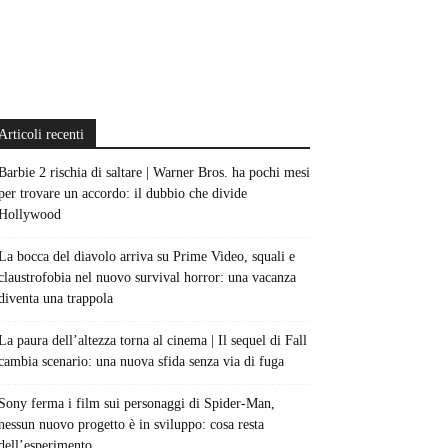
Articoli recenti
Barbie 2 rischia di saltare | Warner Bros. ha pochi mesi
per trovare un accordo: il dubbio che divide
Hollywood
La bocca del diavolo arriva su Prime Video, squali e
claustrofobia nel nuovo survival horror: una vacanza
diventa una trappola
La paura dell’altezza torna al cinema | Il sequel di Fall
cambia scenario: una nuova sfida senza via di fuga
Sony ferma i film sui personaggi di Spider-Man,
nessun nuovo progetto è in sviluppo: cosa resta
dell’esperimento