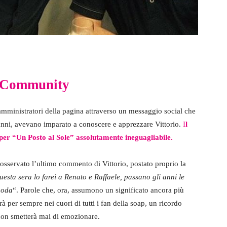
a Community
i amministratori della pagina attraverso un messaggio social che
anni, avevano imparato a conoscere e apprezzare Vittorio.
I
l
per “Un Posto al Sole” assolutamente ineguagliabile.
nosservato l’ultimo commento di Vittorio, postato proprio la
uesta sera lo farei a Renato e Raffaele, passano gli anni le
moda
“. Parole che, ora, assumono un significato ancora più
rà per sempre nei cuori di tutti i fan della soap, un ricordo
 non smetterà mai di emozionare.