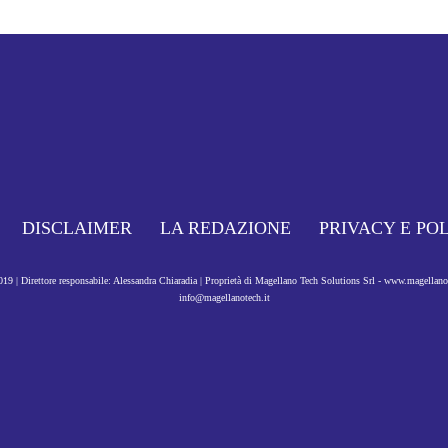
DISCLAIMER
LA REDAZIONE
PRIVACY E PO
9 | Direttore responsabile: Alessandra Chiaradia | Proprietà di Magellano Tech Solutions Srl - www.magellan
info@magellanotech.it