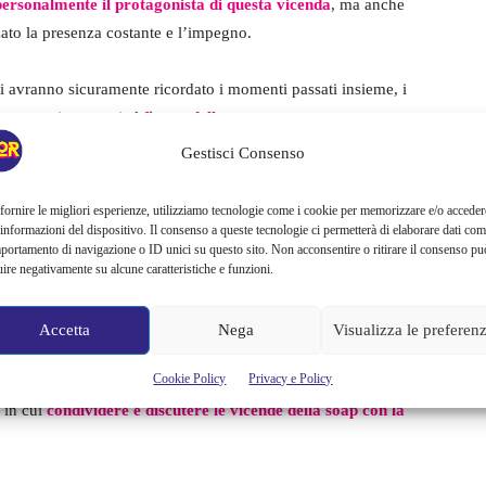
ersonalmente il protagonista di questa vicenda
, ma anche
zato la presenza costante e l’impegno.
ti avranno sicuramente ricordato i momenti passati insieme, i
Dopo anni trascorsi al
fianco della soap
, questa scomparsa
Gestisci Consenso
…
fornire le migliori esperienze, utilizziamo tecnologie come i cookie per memorizzare e/o acceder
 informazioni del dispositivo. Il consenso a queste tecnologie ci permetterà di elaborare dati com
portamento di navigazione o ID unici su questo sito. Non acconsentire o ritirare il consenso pu
 soap più longeva della televisione italiana è venuta a
uire negativamente su alcune caratteristiche e funzioni.
o il suo lavoro. Si tratta di
Vittorio Colnaghi
, uno dei fan
ore per oltre dieci anni di una delle pagine social più seguite
Accetta
Nega
Visualizza le preferen
er i fan di
“Un Posto al Sole”. C
onosciuto per il suo
Cookie Policy
Privacy e Policy
e un punto di riferimento per migliaia di appassionati che,
 in cui
condividere e discutere le vicende della soap con la