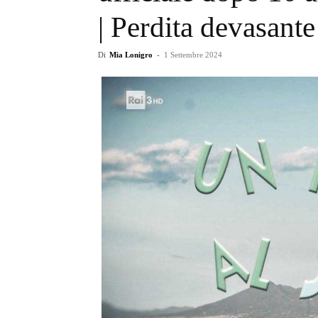
| Perdita devasante
Di
Mia Lonigro
-
1 Settembre 2024