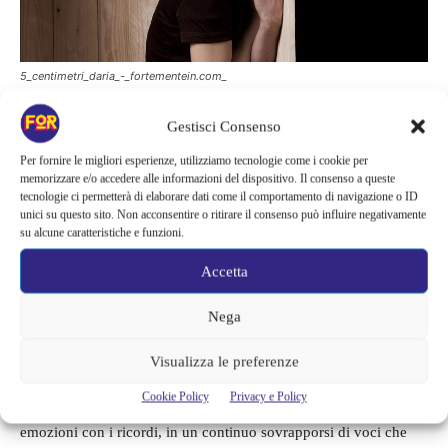
5_centimetri_daria_-_fortementein.com_
Gestisci Consenso
La voce di una vittima che non può
Per fornire le migliori esperienze, utilizziamo tecnologie come i cookie per
memorizzare e/o accedere alle informazioni del dispositivo. Il consenso a queste
essere dimenticata
tecnologie ci permetterà di elaborare dati come il comportamento di navigazione o ID
unici su questo sito. Non acconsentire o ritirare il consenso può influire negativamente
su alcune caratteristiche e funzioni.
Interpretato da Lucia Marinsalta,
5 centimetri d’aria
è un
Accetta
monologo che non si limita a raccontare un fatto di cronaca, ma
porta lo spettatore dentro le emozioni di una donna che ha
Nega
vissuto sulla propria pelle il dramma della violenza. La voce di
Cristina diventa simbolo di tutte le vittime, dei carnefici e di una
Visualizza le preferenze
società che ha assistito in silenzio. Il racconto si sviluppa come
Cookie Policy
Privacy e Policy
un flusso di coscienza che mescola il presente con il passato, le
emozioni con i ricordi, in un continuo sovrapporsi di voci che