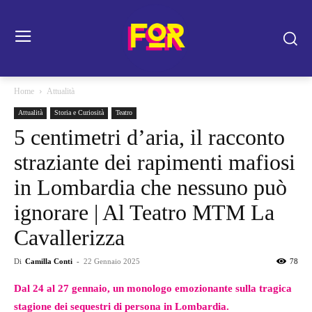
Home
Attualità
Attualità
Storia e Curiosità
Teatro
5 centimetri d’aria, il racconto
straziante dei rapimenti mafiosi
in Lombardia che nessuno può
ignorare | Al Teatro MTM La
Cavallerizza
Di
Camilla Conti
-
22 Gennaio 2025
78
Dal 24 al 27 gennaio, un monologo emozionante sulla tragica
stagione dei sequestri di persona in Lombardia.