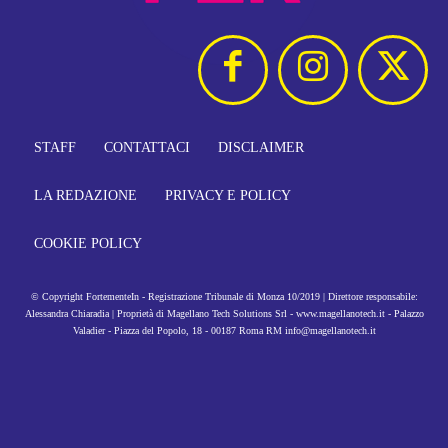
STAFF
CONTATTACI
DISCLAIMER
LA REDAZIONE
PRIVACY E POLICY
COOKIE POLICY
© Copyright FortementeIn - Registrazione Tribunale di Monza 10/2019 | Direttore responsabile:
Alessandra Chiaradia | Proprietà di Magellano Tech Solutions Srl - www.magellanotech.it - Palazzo
Valadier - Piazza del Popolo, 18 - 00187 Roma RM info@magellanotech.it