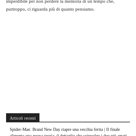
imperdibile per non perdere la memoria di un tempo che,
purtroppo, ci riguarda più di quanto pensiamo.
Articoli recenti
Spider-Man: Brand New Day riapre una vecchia ferita | Il finale
alimenta una nuova teoria: il dettaglio che coinvolge i due più amati