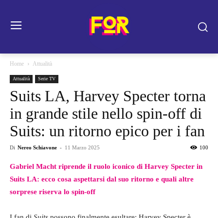
Home
Attualità
Attualità
Serie TV
Suits LA, Harvey Specter torna
in grande stile nello spin-off di
Suits: un ritorno epico per i fan
Di
Nereo Schiavone
-
11 Marzo 2025
100
Gabriel Macht riprende il ruolo iconico di Harvey Specter in
Suits LA: ecco cosa aspettarsi dal suo ritorno e quali altre
sorprese riserva lo spin-off
I fan di
Suits
possono finalmente esultare: Harvey Specter è