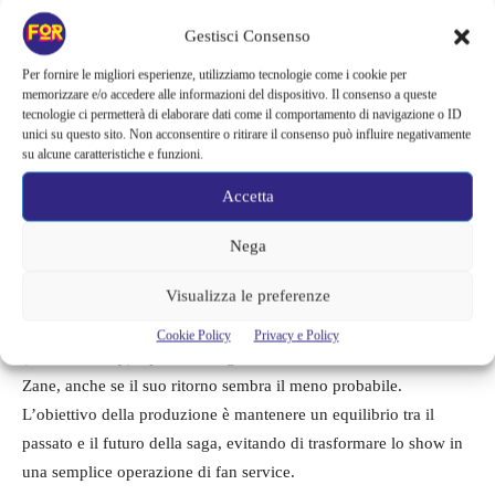
Quali altri personaggi di
Suits
Gestisci Consenso
torneranno?
Per fornire le migliori esperienze, utilizziamo tecnologie come i cookie per
memorizzare e/o accedere alle informazioni del dispositivo. Il consenso a queste
tecnologie ci permetterà di elaborare dati come il comportamento di navigazione o ID
Aaron Korsh, creatore di
Suits
e produttore esecutivo di
Suits LA
,
unici su questo sito. Non acconsentire o ritirare il consenso può influire negativamente
su alcune caratteristiche e funzioni.
ha rivelato che Harvey non sarà l’unico volto familiare a fare la
sua comparsa. “Vedremo almeno un altro personaggio della serie
Accetta
originale”, ha dichiarato in un’intervista. Tuttavia, l’intento non è
quello di trasformare lo spin-off in una semplice celebrazione
Nega
nostalgica, ma di integrare i personaggi storici in modo organico
Visualizza le preferenze
nella nuova narrazione. I fan sperano di rivedere Mike Ross
(Patrick J. Adams), Louis Litt (Rick Hoffman), Donna Paulsen
Cookie Policy
Privacy e Policy
(Sarah Rafferty) e persino Meghan Markle nel ruolo di Rachel
Zane, anche se il suo ritorno sembra il meno probabile.
L’obiettivo della produzione è mantenere un equilibrio tra il
passato e il futuro della saga, evitando di trasformare lo show in
una semplice operazione di fan service.