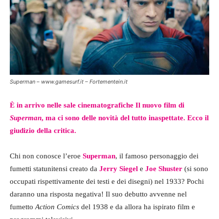
Superman – www.gamesurf.it – Fortementein.it
È in arrivo nelle sale cinematografiche Il nuovo film di
Superman
, ma ci sono delle novità del tutto inaspettate. Ecco il
giudizio della critica.
Chi non conosce l’eroe
Superman
, il famoso personaggio dei
fumetti statunitensi creato da
Jerry Siegel
e
Joe
Shuster
(si sono
occupati rispettivamente dei testi e dei disegni) nel 1933? Pochi
daranno una risposta negativa! Il suo debutto avvenne nel
fumetto
Action Comics
del 1938 e da allora ha ispirato film e