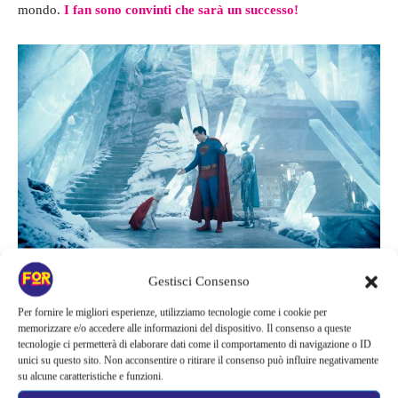
mondo.
I fan sono convinti che sarà un successo!
Una scena del film – www.imdb.com – Fortementein.it
Gestisci Consenso
Per fornire le migliori esperienze, utilizziamo tecnologie come i cookie per
“L’alieno più potente
memorizzare e/o accedere alle informazioni del dispositivo. Il consenso a queste
tecnologie ci permetterà di elaborare dati come il comportamento di navigazione o ID
dell’universo”
, ecco il giudizio
unici su questo sito. Non acconsentire o ritirare il consenso può influire negativamente
su alcune caratteristiche e funzioni.
della critica