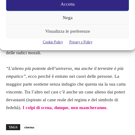
Accetta
Secondo la critica, i film di
Superman
non dovrebbero essere resi
Nega
così cupi come quelli di
Batman
. Nonostante tutto si dice che
questo film si concentrerà sullo sviluppo del personaggio, della
Visualizza le preferenze
storia mantenendo sottili le connessioni con il suo universo.
Cookie Policy
Privacy e Policy
Superman in questo caso
è un eroe potente, ma vulnerabile
con
delle radici morali.
“L’alieno più potente dell’universo, ma anche il terrestre è più
empatico”
, ecco perché è entrato nei cuori delle persone. La
maggior parte sostiene senza indugio che questa sia la sua carta
vincente. Tra l’altro nel cast c’è anche un cane alieno dai poteri
devastanti (ispirato al cane reale del regista e del simbolo di
fedeltà).
I colpi di scena, dunque, non mancheranno.
TAGS
cinema