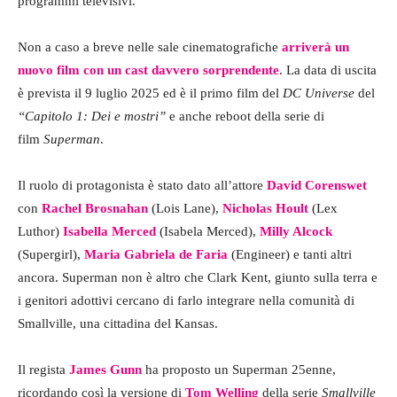
programmi televisivi.
Non a caso a breve nelle sale cinematografiche
arriverà un
nuovo film con un cast davvero sorprendente
. La data di uscita
è prevista il 9 luglio 2025 ed è il primo film del
DC Universe
del
“Capitolo 1: Dei e mostri”
e anche reboot della serie di
film
Superman
.
Il ruolo di protagonista è stato dato all’attore
David Corenswet
con
Rachel Brosnahan
(Lois Lane),
Nicholas Hoult
(Lex
Luthor)
Isabella Merced
(Isabela Merced),
Milly Alcock
(Supergirl),
Maria Gabriela de Faria
(Engineer) e tanti altri
ancora. Superman non è altro che Clark Kent, giunto sulla terra e
i genitori adottivi cercano di farlo integrare nella comunità di
Smallville, una cittadina del Kansas.
Il regista
James Gunn
ha proposto un Superman 25enne,
ricordando così la versione di
Tom Welling
della serie
Smallville