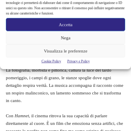
Un film sull’arte come consolazione
tecnologie ci permetterà di elaborare dati come il comportamento di navigazione o ID
unici su questo sito. Non acconsentire o ritirare il consenso può influire negativamente
su alcune caratteristiche e funzioni.
Nel mondo di
Hamnet
, la scrittura non è solo ispirazione ma
sopravvivenza. Shakespeare trova nell’arte l’unico modo per
Accetta
restituire vita al figlio perduto, trasformando il lutto in eterno.
Nega
Zhao affronta questo passaggio con pudore e potenza, evocando
la nascita di
Amleto
non come un atto intellettuale, ma come un
Visualizza le preferenze
grido d’amore.
Cookie Policy
Privacy e Policy
La fotografia, morbida e pittorica, cattura la luce del tardo
pomeriggio, i campi di grano, le stanze spoglie dove ogni
dettaglio respira verità. La musica accompagna il racconto come
un respiro malinconico, un lamento sommesso che si trasforma
in canto.
Con
Hamnet
, il cinema ritrova la sua capacità di parlare
direttamente al cuore. È un film che emoziona senza artifici, che
racconta la perdita non come fine ma come origine di qualcosa