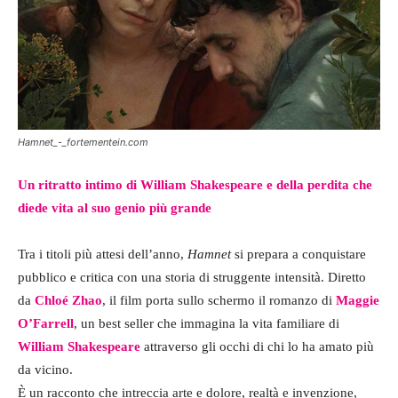
Hamnet_-_fortementein.com
Un ritratto intimo di William Shakespeare e della perdita che
diede vita al suo genio più grande
Tra i titoli più attesi dell’anno,
Hamnet
si prepara a conquistare
pubblico e critica con una storia di struggente intensità. Diretto
da
Chloé Zhao
, il film porta sullo schermo il romanzo di
Maggie
O’Farrell
, un best seller che immagina la vita familiare di
William Shakespeare
attraverso gli occhi di chi lo ha amato più
da vicino.
È un racconto che intreccia arte e dolore, realtà e invenzione,