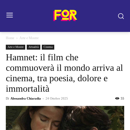
Home
Arte e Mostre
Arte e Mostre
Attualità
Cinema
Hamnet: il film che
commuoverà il mondo arriva al
cinema, tra poesia, dolore e
immortalità
Di
Alessandra Chiaradia
-
24 Ottobre 2025
55