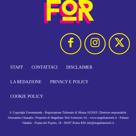
STAFF
CONTATTACI
DISCLAIMER
LA REDAZIONE
PRIVACY E POLICY
COOKIE POLICY
© Copyright FortementeIn - Registrazione Tribunale di Monza 10/2019 | Direttore responsabile:
Alessandra Chiaradia | Proprietà di Magellano Tech Solutions Srl - www.magellanotech.it - Palazzo
Valadier - Piazza del Popolo, 18 - 00187 Roma RM info@magellanotech.it