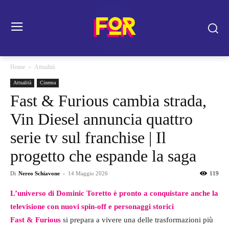
Home
Attualità
Attualità
Cinema
Fast & Furious cambia strada,
Vin Diesel annuncia quattro
serie tv sul franchise | Il
progetto che espande la saga
Di
Nereo Schiavone
-
14 Maggio 2026
119
L’universo di Dominic Toretto è pronto a conquistare anche la
televisione con nuovi spin-off e personaggi storici
Fast & Furious
si prepara a vivere una delle trasformazioni più