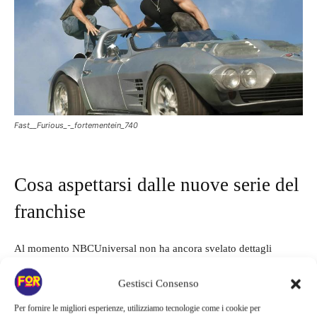
Fast__Furious_-_fortementein_740
Cosa aspettarsi dalle nuove serie del
franchise
Al momento NBCUniversal non ha ancora svelato dettagli
ufficiali sulle trame delle quattro serie, ma l’obiettivo sembra
Gestisci Consenso
chiaro: costruire un vero universo espanso di
Fast & Furious
.
L’idea sarebbe quella di esplorare personaggi secondari, nuove
Per fornire le migliori esperienze, utilizziamo tecnologie come i cookie per