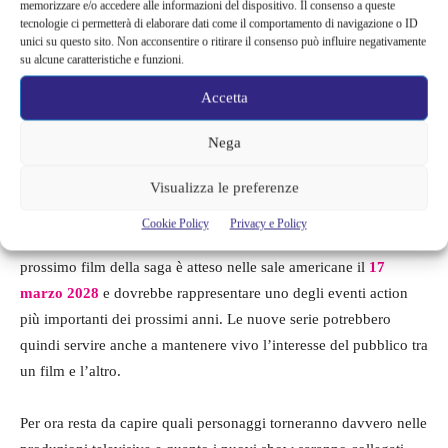
memorizzare e/o accedere alle informazioni del dispositivo. Il consenso a queste
squadre e storie parallele che possano convivere con la saga
tecnologie ci permetterà di elaborare dati come il comportamento di navigazione o ID
principale senza sostituirla.
unici su questo sito. Non acconsentire o ritirare il consenso può influire negativamente
su alcune caratteristiche e funzioni.
Negli ultimi anni Hollywood ha puntato sempre di più sui grandi
Accetta
franchise serializzati tra cinema e streaming. Fast & Furious
rappresenta uno dei marchi più riconoscibili al mondo nel genere
Nega
action e, proprio per questo, Universal sembra intenzionata a
Visualizza le preferenze
sfruttarne tutto il potenziale anche sul fronte televisivo.
Cookie Policy
Privacy e Policy
Il franchise cinematografico continua intanto la propria corsa. Il
prossimo film della saga è atteso nelle sale americane il
17
marzo 2028
e dovrebbe rappresentare uno degli eventi action
più importanti dei prossimi anni. Le nuove serie potrebbero
quindi servire anche a mantenere vivo l’interesse del pubblico tra
un film e l’altro.
Per ora resta da capire quali personaggi torneranno davvero nelle