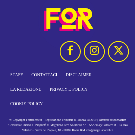
STAFF
CONTATTACI
DISCLAIMER
LA REDAZIONE
PRIVACY E POLICY
COOKIE POLICY
© Copyright FortementeIn - Registrazione Tribunale di Monza 10/2019 | Direttore responsabile:
Alessandra Chiaradia | Proprietà di Magellano Tech Solutions Srl - www.magellanotech.it - Palazzo
Valadier - Piazza del Popolo, 18 - 00187 Roma RM info@magellanotech.it