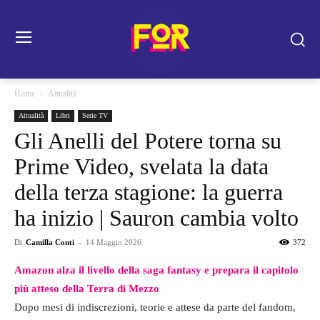
Home
Attualità
Attualità
Libri
Serie TV
Gli Anelli del Potere torna su
Prime Video, svelata la data
della terza stagione: la guerra
ha inizio | Sauron cambia volto
Di
Camilla Conti
-
14 Maggio 2026
372
Amazon alza il livello della saga fantasy e prepara il capitolo
più atteso della Terra di Mezzo
Dopo mesi di indiscrezioni, teorie e attese da parte del fandom,