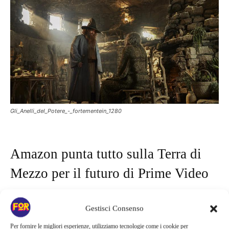
Gli_Anelli_del_Potere_-_fortementein_1280
Amazon punta tutto sulla Terra di
Mezzo per il futuro di Prime Video
Alla guida della terza stagione torneranno ancora gli showrunner
Gestisci Consenso
J. D. Payne
e
Patrick McKay
, insieme alla produttrice esecutiva
Charlotte Brändström
. Amazon sembra intenzionata a
Per fornire le migliori esperienze, utilizziamo tecnologie come i cookie per