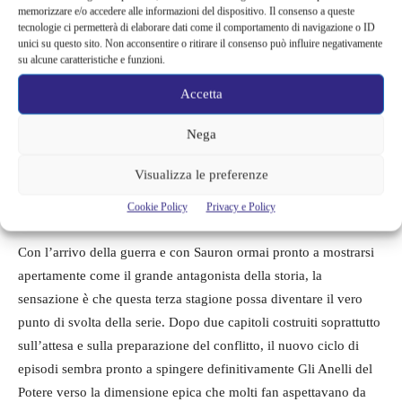
memorizzare e/o accedere alle informazioni del dispositivo. Il consenso a queste
proseguire il progetto per diversi anni, costruendo un vero
tecnologie ci permetterà di elaborare dati come il comportamento di navigazione o ID
universo fantasy capace di competere con le grandi saghe
unici su questo sito. Non acconsentire o ritirare il consenso può influire negativamente
su alcune caratteristiche e funzioni.
televisive internazionali.
Accetta
Peter Friedlander, responsabile della televisione globale di
Nega
Amazon, ha definito la serie uno dei simboli principali
dell’ambizione produttiva di Prime Video. Secondo il dirigente,
Visualizza le preferenze
la risposta del pubblico avrebbe confermato la forza del progetto
e la capacità della saga di attirare spettatori in tutto il mondo.
Cookie Policy
Privacy e Policy
Con l’arrivo della guerra e con Sauron ormai pronto a mostrarsi
apertamente come il grande antagonista della storia, la
sensazione è che questa terza stagione possa diventare il vero
punto di svolta della serie. Dopo due capitoli costruiti soprattutto
sull’attesa e sulla preparazione del conflitto, il nuovo ciclo di
episodi sembra pronto a spingere definitivamente Gli Anelli del
Potere verso la dimensione epica che molti fan aspettavano da