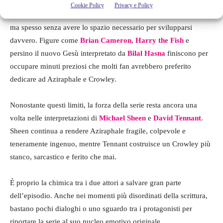
Cookie Policy
Privacy e Policy
Nuovi personaggi e sottotrame fanno il loro ingresso nella storia,
ma spesso senza avere lo spazio necessario per svilupparsi
davvero. Figure come
Brian Cameron
,
Harry the Fish
e
persino il nuovo Gesù interpretato da
Bilal Hasna
finiscono per
occupare minuti preziosi che molti fan avrebbero preferito
dedicare ad Aziraphale e Crowley.
Nonostante questi limiti, la forza della serie resta ancora una
volta nelle interpretazioni di
Michael Sheen
e
David Tennant
.
Sheen continua a rendere Aziraphale fragile, colpevole e
teneramente ingenuo, mentre Tennant costruisce un Crowley più
stanco, sarcastico e ferito che mai.
È proprio la chimica tra i due attori a salvare gran parte
dell’episodio. Anche nei momenti più disordinati della scrittura,
bastano pochi dialoghi o uno sguardo tra i protagonisti per
riportare la serie al suo nucleo emotivo originale.