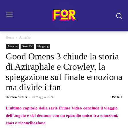
Home
Attualità
Attualità
Serie TV
Shopping
Good Omens 3 chiude la storia
di Aziraphale e Crowley, la
spiegazione sul finale emoziona
ma divide i fan
Di
Elisa Sirtori
-
14 Maggio 2026
821
L’ultimo capitolo della serie Prime Video conclude il viaggio
dell’angelo e del demone con un episodio unico tra emozioni,
caos e riconciliazione