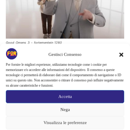
Good_Omens_3_-_fortementein_1280
Gestisci Consenso
Per fornire le migliori esperienze, utilizziamo tecnologie come i cookie per
Un finale più piccolo del previsto
memorizzare e/o accedere alle informazioni del dispositivo. Il consenso a queste
tecnologie ci permetterà di elaborare dati come il comportamento di navigazione o ID
ma salvato da Tennant e Sheen
unici su questo sito. Non acconsentire o ritirare il consenso può influire negativamente
su alcune caratteristiche e funzioni.
Uno degli aspetti più discussi della terza stagione riguarda
Accetta
proprio il formato ridotto. Invece di una stagione completa da
più episodi,
Good Omens 3
si presenta come un lungo episodio
Nega
conclusivo costretto a condensare moltissimi elementi narrativi in
Visualizza le preferenze
poco tempo.