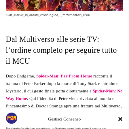
Film_Marvel_in_ordine_cronologico_-_fortementein_1280
Dal Multiverso alle serie TV:
l’ordine completo per seguire tutto
il MCU
Dopo Endgame,
Spider-Man: Far From Home
racconta il
trauma di Peter Parker dopo la morte di Tony Stark e introduce
Mysterio, il cui gesto finale porta direttamente a
Spider-Man: No
Way Home
. Qui l’identità di Peter viene rivelata al mondo e
l’incantesimo di Doctor Strange apre una frattura nel Multiverso,
facendo arrivare personaggi da altri universi. A questo punto si
Gestisci Consenso
inseriscono
Shang-Chi e la leggenda dei Dieci Anelli
,
ambientato dopo il Blip e dedicato al passato di Shang-Chi e di
Per fornire le migliori esperienze, utilizziamo tecnologie come i cookie per