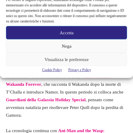
memorizzare e/o accedere alle informazioni del dispositivo. Il consenso a queste
suo padre Wenwu, ed
Eternals
, che pur attraversando millenni di
tecnologie ci permetterà di elaborare dati come il comportamento di navigazione o ID
storia concentra la trama principale nel periodo successivo a
unici su questo sito. Non acconsentire o ritirare il consenso può influire negativamente
su alcune caratteristiche e funzioni.
Endgame.
Accetta
La linea del Multiverso prosegue con
Doctor Strange nel
Multiverso della Follia
, da guardare dopo WandaVision e No
Nega
Way Home, perché sviluppa il percorso di Wanda Maximoff e le
Visualizza le preferenze
conseguenze delle aperture dimensionali. Seguono
Thor: Love
and Thunder
, con Thor alla ricerca di pace interiore e costretto
Cookie Policy
Privacy e Policy
ad affrontare Gorr il Macellatore di Dei, e
Black Panther:
Wakanda Forever
, che racconta il Wakanda dopo la morte di
T’Challa e introduce Namor. In questo periodo si colloca anche
Guardiani della Galassia Holiday Special
, pensato come
avventura natalizia per risollevare Peter Quill dopo la perdita di
Gamora.
La cronologia continua con
Ant-Man and the Wasp: