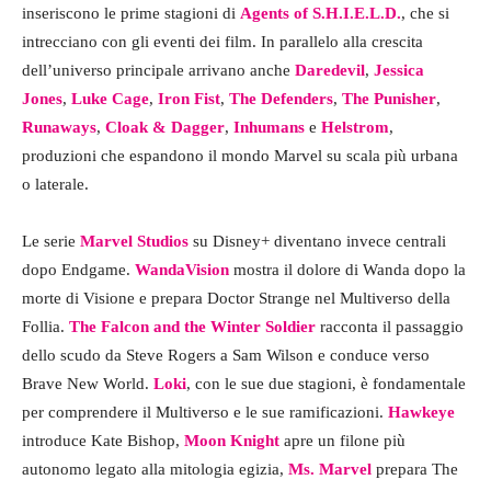
inseriscono le prime stagioni di
Agents of S.H.I.E.L.D.
, che si
intrecciano con gli eventi dei film. In parallelo alla crescita
dell’universo principale arrivano anche
Daredevil
,
Jessica
Jones
,
Luke Cage
,
Iron Fist
,
The Defenders
,
The Punisher
,
Runaways
,
Cloak & Dagger
,
Inhumans
e
Helstrom
,
produzioni che espandono il mondo Marvel su scala più urbana
o laterale.
Le serie
Marvel Studios
su Disney+ diventano invece centrali
dopo Endgame.
WandaVision
mostra il dolore di Wanda dopo la
morte di Visione e prepara Doctor Strange nel Multiverso della
Follia.
The Falcon and the Winter Soldier
racconta il passaggio
dello scudo da Steve Rogers a Sam Wilson e conduce verso
Brave New World.
Loki
, con le sue due stagioni, è fondamentale
per comprendere il Multiverso e le sue ramificazioni.
Hawkeye
introduce Kate Bishop,
Moon Knight
apre un filone più
autonomo legato alla mitologia egizia,
Ms. Marvel
prepara The