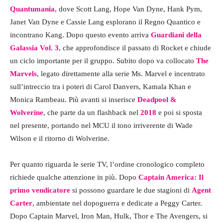
Quantumania
, dove Scott Lang, Hope Van Dyne, Hank Pym,
Janet Van Dyne e Cassie Lang esplorano il Regno Quantico e
incontrano Kang. Dopo questo evento arriva
Guardiani della
Galassia Vol. 3
, che approfondisce il passato di Rocket e chiude
un ciclo importante per il gruppo. Subito dopo va collocato
The
Marvels
, legato direttamente alla serie Ms. Marvel e incentrato
sull’intreccio tra i poteri di Carol Danvers, Kamala Khan e
Monica Rambeau. Più avanti si inserisce
Deadpool &
Wolverine
, che parte da un flashback nel
2018
e poi si sposta
nel presente, portando nel MCU il tono irriverente di Wade
Wilson e il ritorno di Wolverine.
Per quanto riguarda le serie TV, l’ordine cronologico completo
richiede qualche attenzione in più. Dopo
Captain America: Il
primo vendicatore
si possono guardare le due stagioni di
Agent
Carter
, ambientate nel dopoguerra e dedicate a Peggy Carter.
Dopo Captain Marvel, Iron Man, Hulk, Thor e The Avengers, si