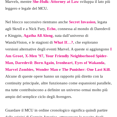
Marvels, mentre
She-Hulk: Attorney at Law
sviluppa il lato più
leggero e legale del MCU.
Nel blocco successivo rientrano anche
Secret Invasion
, legata
agli Skrull e a Nick Fury,
Echo
, connessa al mondo di Daredevil
e Kingpin,
Agatha All Along
, nata dall’universo di
WandaVision, e le stagioni di
What If…?
, che esplorano
versioni alternative degli eventi Marvel. A queste si aggiungono
I
Am Groot
,
X-Men ’97
,
Your Friendly Neighborhood Spider-
Man
,
Daredevil: Born Again
,
Ironheart
,
Eyes of Wakanda
,
Marvel Zombies
,
Wonder Man
e
The Punisher: One Last Kill
.
Alcune di queste opere hanno un rapporto più diretto con la
continuity principale, altre funzionano come espansioni parallele,
ma tutte contribuiscono a definire un universo ormai molto più
ampio del semplice ciclo degli Avengers.
Guardare il MCU in ordine cronologico significa quindi partire