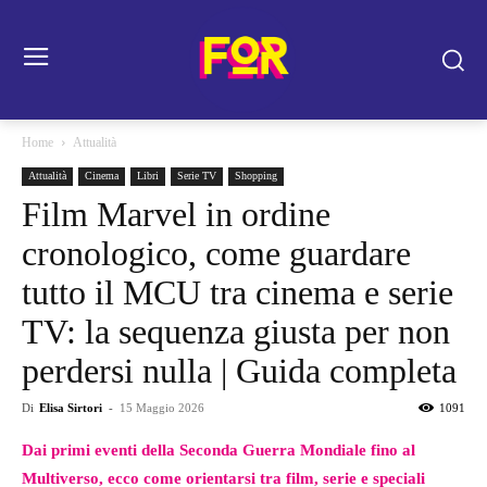
Home
Attualità
Attualità
Cinema
Libri
Serie TV
Shopping
Film Marvel in ordine
cronologico, come guardare
tutto il MCU tra cinema e serie
TV: la sequenza giusta per non
perdersi nulla | Guida completa
Di
Elisa Sirtori
-
15 Maggio 2026
1091
Dai primi eventi della Seconda Guerra Mondiale fino al
Multiverso, ecco come orientarsi tra film, serie e speciali