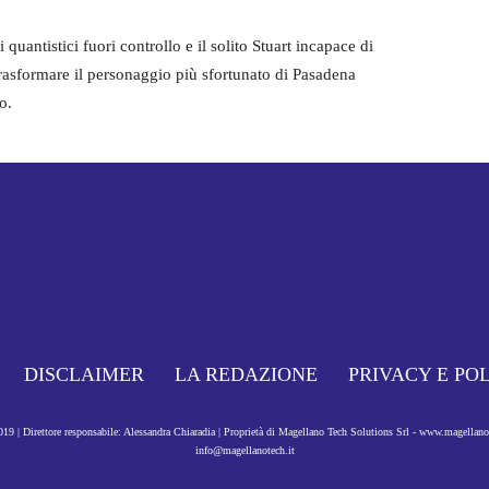
i quantistici fuori controllo e il solito Stuart incapace di
rasformare il personaggio più sfortunato di Pasadena
o.
DISCLAIMER
LA REDAZIONE
PRIVACY E PO
9 | Direttore responsabile: Alessandra Chiaradia | Proprietà di Magellano Tech Solutions Srl - www.magellan
info@magellanotech.it