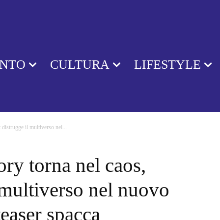
ENTO
CULTURA
LIFESTYLE
distrugge il multiverso nel...
ry torna nel caos,
l multiverso nel nuovo
 teaser spacca