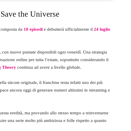
 Save the Universe
 composta da
10 episodi
e debutterà ufficialmente il
24 luglio
a, con nuove puntate disponibili ogni venerdì. Una strategia
zione online per tutta l’estate, soprattutto considerando il
g Theory
continua ad avere a livello globale.
la sitcom originale, il franchise resta infatti uno dei più
apace ancora oggi di generare numeri altissimi in streaming e
questa eredità, ma provando allo stesso tempo a reinventarne
uire una serie molto più ambiziosa e folle rispetto a quanto