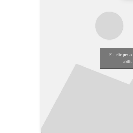
Fai clic per a
abilit