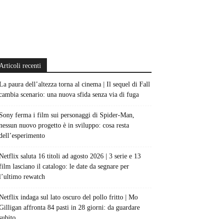
Articoli recenti
La paura dell’altezza torna al cinema | Il sequel di Fall
cambia scenario: una nuova sfida senza via di fuga
Sony ferma i film sui personaggi di Spider-Man,
nessun nuovo progetto è in sviluppo: cosa resta
dell’esperimento
Netflix saluta 16 titoli ad agosto 2026 | 3 serie e 13
film lasciano il catalogo: le date da segnare per
l’ultimo rewatch
Netflix indaga sul lato oscuro del pollo fritto | Mo
Gilligan affronta 84 pasti in 28 giorni: da guardare
subito