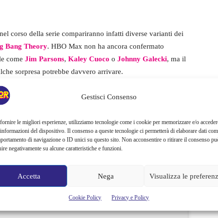
nel corso della serie compariranno infatti diverse varianti dei
ig Bang Theory
. HBO Max non ha ancora confermato
nale come
Jim Parsons
,
Kaley Cuoco
o
Johnny Galecki
, ma il
alche sorpresa potrebbe davvero arrivare.
Gestisci Consenso
right
nel ruolo di Kyle e
Josh Brener
nei panni di Trevor,
fornire le migliori esperienze, utilizziamo tecnologie come i cookie per memorizzare e/o acceder
 informazioni del dispositivo. Il consenso a queste tecnologie ci permetterà di elaborare dati com
na storia con elementi di multiverso rappresenta
portamento di navigazione o ID unici su questo sito. Non acconsentire o ritirare il consenso pu
ntato dal franchise creato da Chuck Lorre. Se
Young Sheldon
uire negativamente su alcune caratteristiche e funzioni.
stalgico,
Stuart Fails to Save the Universe
sembra invece
a e sulle atmosfere da avventura nerd.
Accetta
Nega
Visualizza le preferen
Cookie Policy
Privacy e Policy