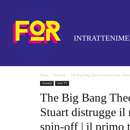
INTRATTENIM
Home
Attualità
The Big Bang Theory torna nel caos, Stuart 
Attualità
Serie TV
The Big Bang Theo
Stuart distrugge i
spin-off | il primo