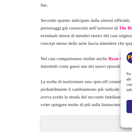
fan.
Secondo quanto anticipato dalla sinossi ufficiale, 
personaggi già conosciuti nell’universo di
The B
eventuali ritorni di membri storici del cast origi
concept stesso della serie lascia intendere che qu
Nel cast compariranno inoltre anche
Ryan Cartw
introdotti come guest star dei nuovi episodi.
Per 
alle
La scelta di trasformare uno spin-off comedy in u
com
probabilmente il cambiamento più radicale mai te
infl
aveva scelto la strada del racconto familiare e no
voler spingere molto di più sulla fantascienza pur