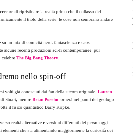
ercare di ripristinare la realtà prima che il collasso del
ronicamente il titolo della serie, le cose non sembrano andare
su un mix di comicità nerd, fantascienza e caos
te alcune recenti produzioni sci-fi contemporanee, pur
o celebre
The Big Bang Theory
.
dremo nello spin-off
 volti già conosciuti dai fan della sitcom originale.
Lauren
 di Stuart, mentre
Brian Posehn
tornerà nei panni del geologo
lta il fisico quantistico Barry Kripke.
verso realtà alternative e versioni differenti dei personaggi
gli elementi che sta alimentando maggiormente la curiosità dei