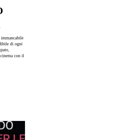
O
A
e immancabile
dibile di ogni
ipato,
 cinema con il