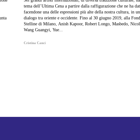
zione
Sei grandi artisti internazionali, di diversa tradizione culturale, ha
tema dell’Ultima Cena a partire dalla raffigurazione che ne ha d
facendone una delle espressioni più alte della nostra cultura, in un
unta
dialogo tra oriente e occidente. Fino al 30 giugno 2019, alla Fondazione
Stelline di Milano, Anish Kapoor, Robert Longo, Masbedo, Nico
Wang Guangyi, Yue...
Cristina Canci