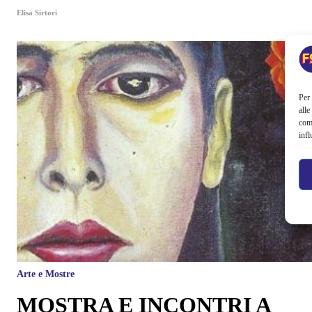
Elisa Sirtori
Per 
alle
com
infl
Arte e Mostre
MOSTRA E INCONTRI A