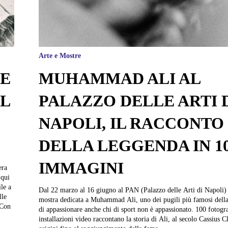
Arte e Mostre
NE
MUHAMMAD ALI AL
AL
PALAZZO DELLE ARTI 
NAPOLI, IL RACCONTO
DELLA LEGGENDA IN 1
IMMAGINI
 qui
le a
Dal 22 marzo al 16 giugno al PAN (Palazzo delle Arti di Napoli) c
lle
mostra dedicata a Muhammad Ali, uno dei pugili più famosi della
di appassionare anche chi di sport non è appassionato. 100 fotogra
installazioni video raccontano la storia di Ali, al secolo Cassius C