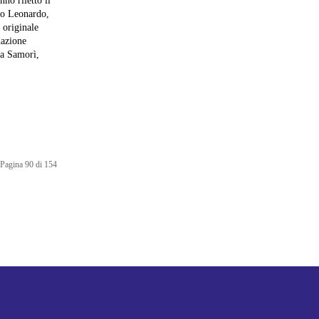
nno riletto il
ato Leonardo,
 originale
la Samorì,
Pagina 90 di 154