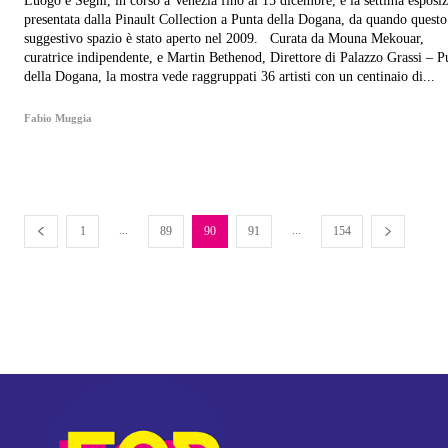
Luogo e Segni, in corso a Venezia fino al 15 dicembre, è la settima esposi
presentata dalla Pinault Collection a Punta della Dogana, da quando questo
suggestivo spazio è stato aperto nel 2009. Curata da Mouna Mekouar,
curatrice indipendente, e Martin Bethenod, Direttore di Palazzo Grassi – P
della Dogana, la mostra vede raggruppati 36 artisti con un centinaio di...
Fabio Muggia
...
...
1
89
90
91
154