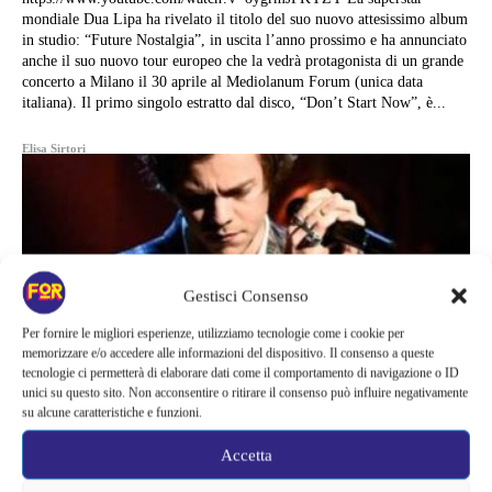
mondiale Dua Lipa ha rivelato il titolo del suo nuovo attesissimo album
in studio: “Future Nostalgia”, in uscita l’anno prossimo e ha annunciato
anche il suo nuovo tour europeo che la vedrà protagonista di un grande
concerto a Milano il 30 aprile al Mediolanum Forum (unica data
italiana). Il primo singolo estratto dal disco, “Don’t Start Now”, è...
Elisa Sirtori
Gestisci Consenso
Per fornire le migliori esperienze, utilizziamo tecnologie come i cookie per
memorizzare e/o accedere alle informazioni del dispositivo. Il consenso a queste
tecnologie ci permetterà di elaborare dati come il comportamento di navigazione o ID
unici su questo sito. Non acconsentire o ritirare il consenso può influire negativamente
su alcune caratteristiche e funzioni.
Accetta