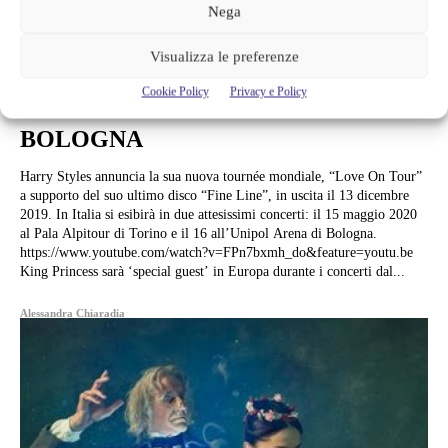
Musica
Nega
HARRY STYLES CON “LOVE ON
Visualizza le preferenze
TOUR” FA TAPPA IN ITALIA IL 15
Cookie Policy
Privacy e Policy
MAGGIO A TORINO E IL 16 A
BOLOGNA
Harry Styles annuncia la sua nuova tournée mondiale, “Love On Tour”
a supporto del suo ultimo disco “Fine Line”, in uscita il 13 dicembre
2019. In Italia si esibirà in due attesissimi concerti: il 15 maggio 2020
al Pala Alpitour di Torino e il 16 all’Unipol Arena di Bologna.
https://www.youtube.com/watch?v=FPn7bxmh_do&feature=youtu.be
King Princess sarà ‘special guest’ in Europa durante i concerti dal...
Alessandra Chiaradia