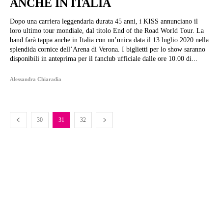
ANCHE IN ITALIA
Dopo una carriera leggendaria durata 45 anni, i KISS annunciano il
loro ultimo tour mondiale, dal titolo End of the Road World Tour. La
band farà tappa anche in Italia con un’unica data il 13 luglio 2020 nella
splendida cornice dell’Arena di Verona. I biglietti per lo show saranno
disponibili in anteprima per il fanclub ufficiale dalle ore 10.00 di...
Alessandra Chiaradia
30
31
32