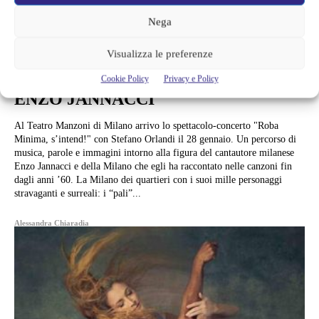
Musica
Nega
STEFANO ORLANDI PORTA SUL
PALCO DEL MANZONI LO
Visualizza le preferenze
STORICO CANTATORE MILANESE
Cookie Policy
Privacy e Policy
ENZO JANNACCI
Al Teatro Manzoni di Milano arrivo lo spettacolo-concerto "Roba
Minima, s’intend!" con Stefano Orlandi il 28 gennaio. Un percorso di
musica, parole e immagini intorno alla figura del cantautore milanese
Enzo Jannacci e della Milano che egli ha raccontato nelle canzoni fin
dagli anni ’60. La Milano dei quartieri con i suoi mille personaggi
stravaganti e surreali: i “pali”...
Alessandra Chiaradia