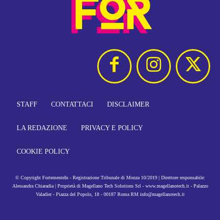
STAFF
CONTATTACI
DISCLAIMER
LA REDAZIONE
PRIVACY E POLICY
COOKIE POLICY
© Copyright FortementeIn - Registrazione Tribunale di Monza 10/2019 | Direttore responsabile:
Alessandra Chiaradia | Proprietà di Magellano Tech Solutions Srl - www.magellanotech.it - Palazzo
Valadier - Piazza del Popolo, 18 - 00187 Roma RM info@magellanotech.it